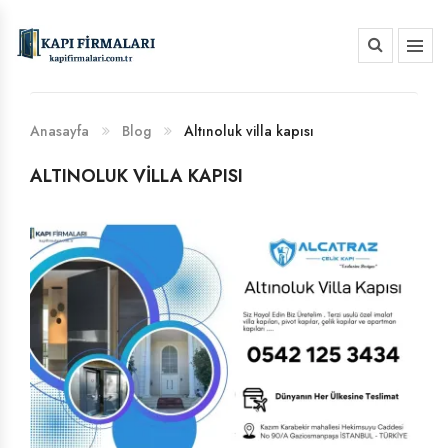
HAKKIMIZDA
BANKA HESAP NUMARALARIMIZ
Anasayfa
Blog
Altınoluk villa kapısı
ALTINOLUK VILLA KAPISI