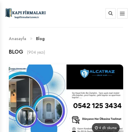
HAKKIMIZDA
BANKA HESAP NUMARALARIMIZ
Anasayfa
Blog
BLOG
(904 yazı)
4 dk okuma