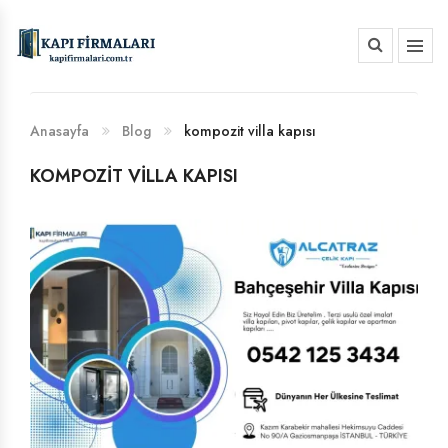
HAKKIMIZDA
BANKA HESAP NUMARALARIMIZ
Anasayfa
Blog
kompozit villa kapısı
KOMPOZIT VILLA KAPISI