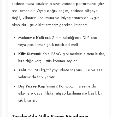
sadece fiyata odaklanıp uzun vadede performansı göz
ardı etmesidir. Oysa doğru seçim, sadece bütçeye
değil, villanızın konumuna ve ihtiyaçlarınıza da uygun
olmalıdır. İşte dikkat etmeniz gereken kriterler:
Malzeme Kalitesi:
2 mm kalınlığında DKP sac
veya paslanmaz çelik tercih edilmeli.
Kilit Sistemi:
Kale 256G gibi merkezi sistem kilitler,
hırsızlığa karşı üstün koruma sağlar.
Yalıtım:
150 kg/m³ yoğunlukta taş yünü, ısı ve ses
yalıtımında fark yaratır.
Dış Yüzey Kaplaması:
Kompozit malzeme dış
etkenlere dayanıklıdır; ahşap kaplama ise klasik bir
şıklık sunar.
Tarabya'da Villa Kapısı Fiyatlarını