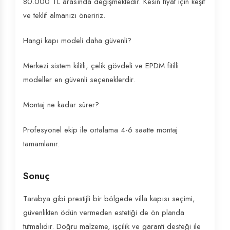
80.000 TL arasında değişmektedir. Kesin fiyat için keşif
ve teklif almanızı öneririz.
Hangi kapı modeli daha güvenli?
Merkezi sistem kilitli, çelik gövdeli ve EPDM fitilli
modeller en güvenli seçeneklerdir.
Montaj ne kadar sürer?
Profesyonel ekip ile ortalama 4-6 saatte montaj
tamamlanır.
Sonuç
Tarabya gibi prestijli bir bölgede villa kapısı seçimi,
güvenlikten ödün vermeden estetiği de ön planda
tutmalıdır. Doğru malzeme, işçilik ve garanti desteği ile