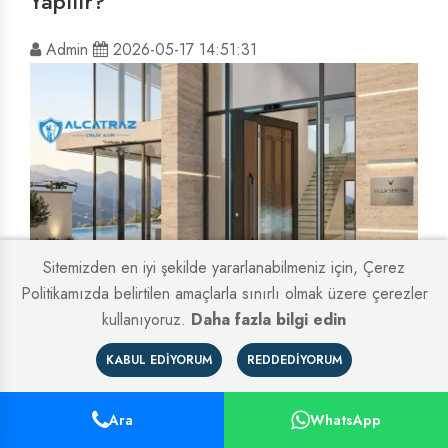
Yapılır?
Admin
2026-05-17 14:51:31
Sitemizden en iyi şekilde yararlanabilmeniz için, Çerez
Politikamızda belirtilen amaçlarla sınırlı olmak üzere çerezler
İstanbul Villa Kapısı Modelleri ve
kullanıyoruz.
Daha fazla bilgi edin
Fiyatları
KABUL EDIYORUM
REDDEDIYORUM
Admin
2026-05-17 14:51:34
Ara
WhatsApp