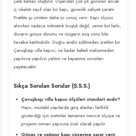
çelik karkas oluşturur. Dışarıdan çok şık görünen ancak
iç iskeleti zayıf olan bir kapı, güvenlik zafiyeti yaratır.
Pratikte şu yöntem daha iyi sonuç verir: Kapı ölçüsü
alınırken sadece milimetrik boşluk değil, zemin kot farkı,
duvarın gönye durumu ve rüzgarın esiş yönü bile
hesaba katılmalıdır. Doğru analiz edilmeden üretilen bir
Çavuşbaşı villa kapısı, ne kadar kaliteli malzemeden
yapılırsa yapılsın yalıtım ve kapanma sorunları
yaşatacaktır.
Sıkça Sorulan Sorular (S.S.S.)
Çavuşbaşı villa kapısı ölçüleri standart mıdır?
Hayır, müstakil yapılarda giriş alanları farklılık
gösterdiği için üretimler tamamen mevcut ölçüye ve
projenin mimari yapısına özel olarak yapılır.
Güneş ve yağmur kapı yüzeyine zarar verir