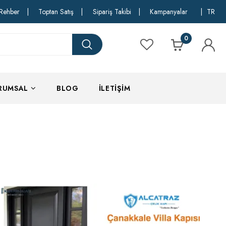
Rehber
|
Toptan Satış
|
Sipariş Takibi
|
Kampanyalar
|
TR
0
RUMSAL
BLOG
İLETIŞIM