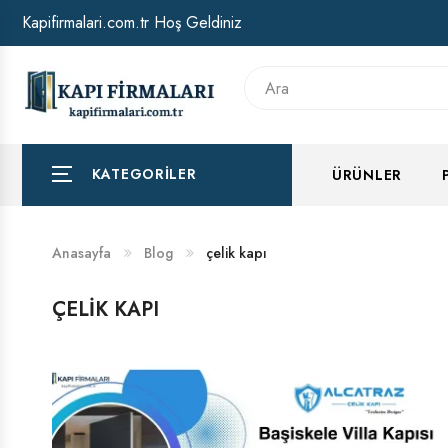
Kapifirmalari.com.tr Hoş Geldiniz
HAKKIMIZDA
BANKA HESAP NUMARALARIMIZ
KATEGORILER
ÜRÜNLER
Anasayfa
Blog
çelik kapı
ÇELIK KAPI