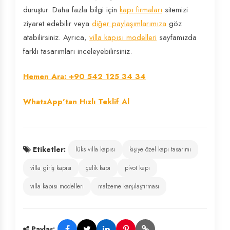
duruştur. Daha fazla bilgi için
kapı firmaları
sitemizi
ziyaret edebilir veya
diğer paylaşımlarımıza
göz
atabilirsiniz. Ayrıca,
villa kapısı modelleri
sayfamızda
farklı tasarımları inceleyebilirsiniz.
Hemen Ara: +90 542 125 34 34
WhatsApp'tan Hızlı Teklif Al
Etiketler:
lüks villa kapısı
kişiye özel kapı tasarımı
villa giriş kapısı
çelik kapı
pivot kapı
villa kapısı modelleri
malzeme karşılaştırması
Paylaş: