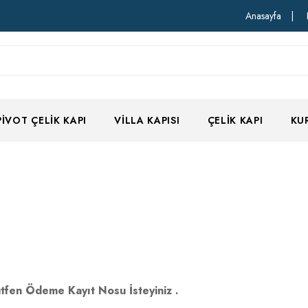
Anasayfa
|
PIVOT ÇELIK KAPI
VILLA KAPISI
ÇELIK KAPI
KU
tfen Ödeme Kayıt Nosu İsteyiniz .