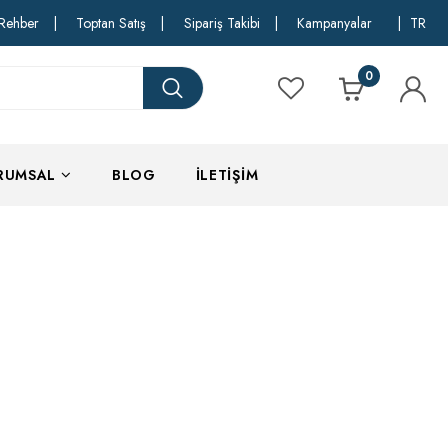
Rehber
|
Toptan Satış
|
Sipariş Takibi
|
Kampanyalar
|
TR
0
RUMSAL
BLOG
İLETIŞIM