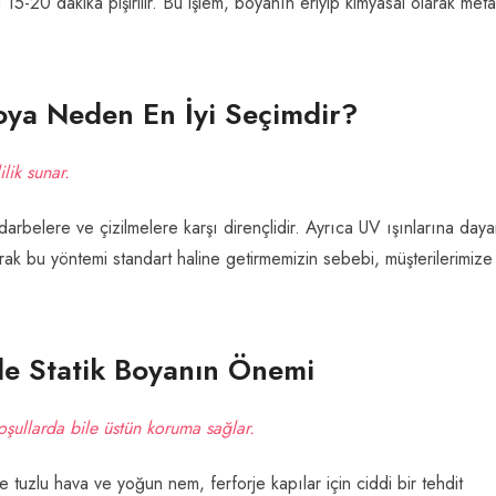
5-20 dakika pişirilir. Bu işlem, boyanın eriyip kimyasal olarak meta
Boya Neden En İyi Seçimdir?
lik sunar.
darbelere ve çizilmelere karşı dirençlidir. Ayrıca UV ışınlarına daya
arak bu yöntemi standart haline getirmemizin sebebi, müşterilerimize 
de Statik Boyanın Önemi
oşullarda bile üstün koruma sağlar.
de tuzlu hava ve yoğun nem, ferforje kapılar için ciddi bir tehdit