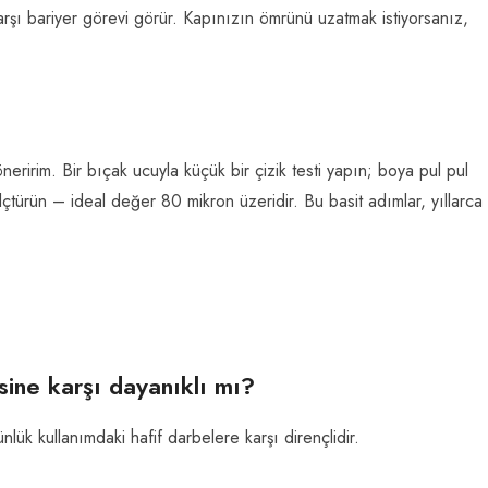
karşı bariyer görevi görür. Kapınızın ömrünü uzatmak istiyorsanız,
öneririm. Bir bıçak ucuyla küçük bir çizik testi yapın; boya pul pul
ölçtürün – ideal değer 80 mikron üzeridir. Bu basit adımlar, yıllarca
sine karşı dayanıklı mı?
nlük kullanımdaki hafif darbelere karşı dirençlidir.