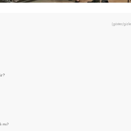
(göster/gizle
ir?
lı mı?