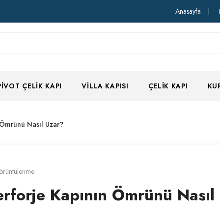
Anasayfa
|
PIVOT ÇELIK KAPI
VILLA KAPISI
ÇELIK KAPI
KU
n Ömrünü Nasıl Uzar?
örüntülenme
erforje Kapının Ömrünü Nasıl