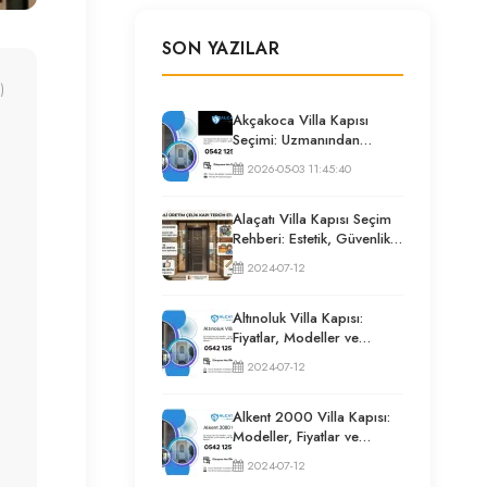
SON YAZILAR
)
Akçakoca Villa Kapısı
Seçimi: Uzmanından
Güvenlik ve İzolasyon
2026-05-03 11:45:40
Rehberi
Alaçatı Villa Kapısı Seçim
Rehberi: Estetik, Güvenlik
ve Püf Noktaları
2024-07-12
Altınoluk Villa Kapısı:
Fiyatlar, Modeller ve
Uzman Seçim Rehberi
2024-07-12
Alkent 2000 Villa Kapısı:
Modeller, Fiyatlar ve
Uzman Seçim Rehberi
2024-07-12