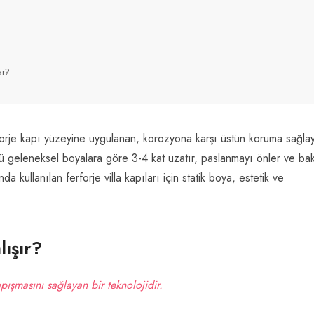
ar?
rforje kapı yüzeyine uygulanan, korozyona karşı üstün koruma sağla
nü geleneksel boyalara göre 3-4 kat uzatır, paslanmayı önler ve ba
da kullanılan ferforje villa kapıları için statik boya, estetik ve
lışır?
apışmasını sağlayan bir teknolojidir.