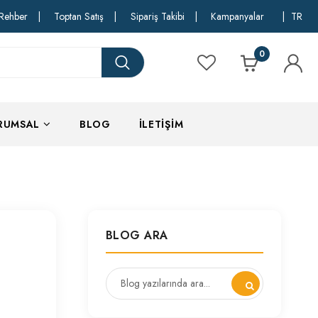
Rehber
|
Toptan Satış
|
Sipariş Takibi
|
Kampanyalar
|
TR
0
RUMSAL
BLOG
İLETIŞIM
BLOG ARA