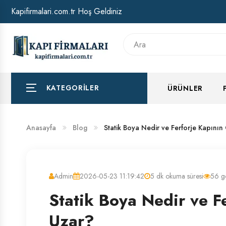
Kapifirmalari.com.tr Hoş Geldiniz
HAKKIMIZDA
BANKA HESAP NUMARALARIMIZ
KATEGORILER
ÜRÜNLER
Anasayfa
Blog
Statik Boya Nedir ve Ferforje Kapını
Admin
2026-05-23 11:19:42
5 dk okuma süresi
56 g
Statik Boya Nedir ve F
Uzar?