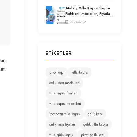
Ataköy Villa Kapısı Seçim
Rehberi: Modeller, Fiyatlar
ve Uzman Tavsiyeleri
2024-07-12
ETIKETLER
yan
kım
pivot kapı
villa kapısı
çelik kapı modelleri
villa kapısı fiyatları
villa kapısı modelleri
kompozit villa kapısı
çelik kapı
çelik kapı fiyatları
çelik villa kapısı
villa giriş kapısı
pivot çelik kapı