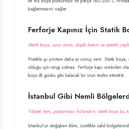
ile toz boya püskürtülür ve parça 180-200°C fırında 1
bağlanmasını sağlar.
Ferforje Kapınız İçin Statik 
Statik boya, uzun ömür, düşük bakım ve estetik çeşitli
Pratikle şu yöntem daha iyi sonuç verir: Statik boya, 
olduğu için rengi solmaz. Ferforje kapı üreticileri ol
boyu ilk günkü gibi kalacak bir ürün teslim etmektir.
İstanbul Gibi Nemli Bölgeler
Yüksek nem, paslanmayı hızlandırır; statik boya bu k
İstanbul'un değişken iklimi, özellikle sahil bölgelerin