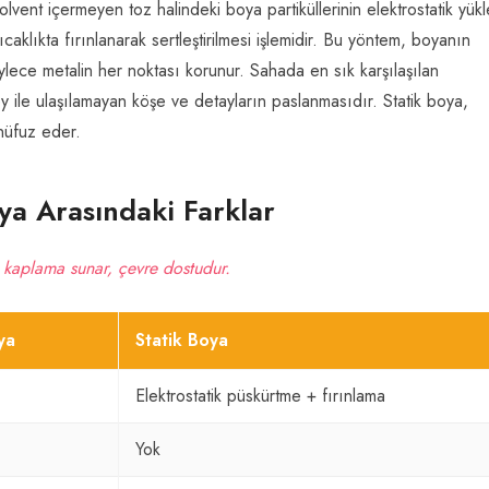
olvent içermeyen toz halindeki boya partiküllerinin elektrostatik yü
aklıkta fırınlanarak sertleştirilmesi işlemidir. Bu yöntem, boyanın
ylece metalin her noktası korunur. Sahada en sık karşılaşılan
 ile ulaşılamayan köşe ve detayların paslanmasıdır. Statik boya,
nüfuz eder.
ya Arasındaki Farklar
 kaplama sunar, çevre dostudur.
ya
Statik Boya
Elektrostatik püskürtme + fırınlama
Yok