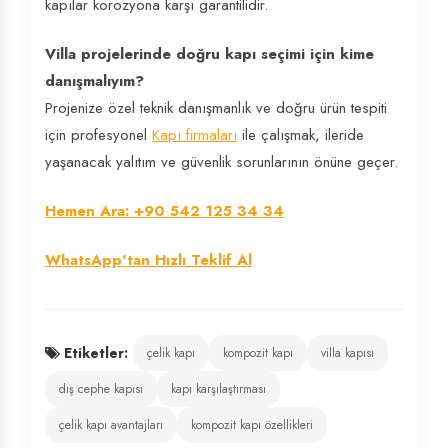
kapılar korozyona karşı garantilidir.
Villa projelerinde doğru kapı seçimi için kime
danışmalıyım?
Projenize özel teknik danışmanlık ve doğru ürün tespiti
için profesyonel
Kapı firmaları
ile çalışmak, ileride
yaşanacak yalıtım ve güvenlik sorunlarının önüne geçer.
Hemen Ara: +90 542 125 34 34
WhatsApp'tan Hızlı Teklif Al
Etiketler:
çelik kapı
kompozit kapı
villa kapısı
dış cephe kapısı
kapı karşılaştırması
çelik kapı avantajları
kompozit kapı özellikleri