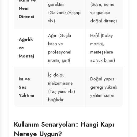
İklim ve
gerektirir
(Suya, neme
Nem
(Galvaniz/Ahşap
ve güneşe
Direnci
vb.)
doğal direnç)
Ağır (Güçlü
Hafif (Kolay
Ağırlık
kasa ve
montaj,
ve
profesyonel
menteşelere
Montaj
montaj şart)
az yük biner)
İç dolgu
Isı ve
Doğal yapısı
malzemesine
Ses
gereği yüksek
(Taş yünü vb.)
Yalıtımı
yalıtım sunar
bağlıdır
Kullanım Senaryoları: Hangi Kapı
Nereye Uygun?