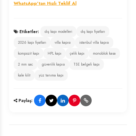
WhatsApp'tan Hızlı Teklif Al
Etiketler:
dış kapı modelleri
dış kapı fiyatları
2026 kapı fiyatları
villa kapısı
istanbul villa kapısı
kompozit kapı
HPL kapı
çelik kapı
monoblok kasa
2 mm sac
güvenlik kapısı
TSE belgeli kapı
kale kilit
yüz tanıma kapı
Paylaş: