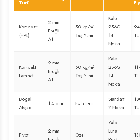
Türü
Fiy
Kale
2 mm
Kompozit
50 kg/m³
256G
94
Ereğli
(HPL)
Taş Yünü
14
TL
A1
Nokta
Kale
2 mm
Kompakt
50 kg/m³
256G
11
Ereğli
Laminat
Taş Yünü
14
TL
A1
Nokta
Doğal
Standart
13
1,5 mm
Polistiren
Ahşap
7 Nokta
TL
Yale
2 mm
Luna
Pivot
Özel
18
Ereğli
Pro+