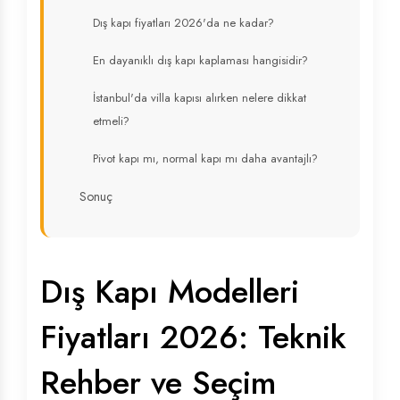
Dış kapı fiyatları 2026'da ne kadar?
En dayanıklı dış kapı kaplaması hangisidir?
İstanbul'da villa kapısı alırken nelere dikkat
etmeli?
Pivot kapı mı, normal kapı mı daha avantajlı?
Sonuç
Dış Kapı Modelleri
Fiyatları 2026: Teknik
Rehber ve Seçim