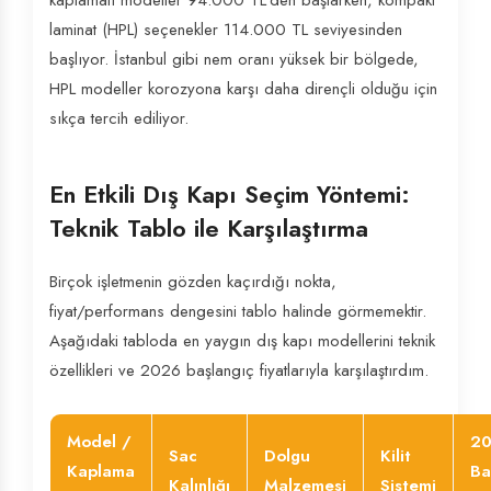
kaplamalı modeller 94.000 TL'den başlarken, kompakt
laminat (HPL) seçenekler 114.000 TL seviyesinden
başlıyor. İstanbul gibi nem oranı yüksek bir bölgede,
HPL modeller korozyona karşı daha dirençli olduğu için
sıkça tercih ediliyor.
En Etkili Dış Kapı Seçim Yöntemi:
Teknik Tablo ile Karşılaştırma
Birçok işletmenin gözden kaçırdığı nokta,
fiyat/performans dengesini tablo halinde görmemektir.
Aşağıdaki tabloda en yaygın dış kapı modellerini teknik
özellikleri ve 2026 başlangıç fiyatlarıyla karşılaştırdım.
Model /
2
Sac
Dolgu
Kilit
Kaplama
Ba
Kalınlığı
Malzemesi
Sistemi