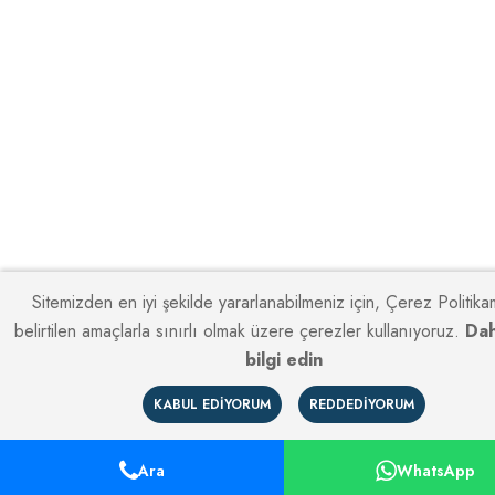
Sitemizden en iyi şekilde yararlanabilmeniz için, Çerez Politik
belirtilen amaçlarla sınırlı olmak üzere çerezler kullanıyoruz.
Dah
bilgi edin
KABUL EDIYORUM
REDDEDIYORUM
Ara
WhatsApp