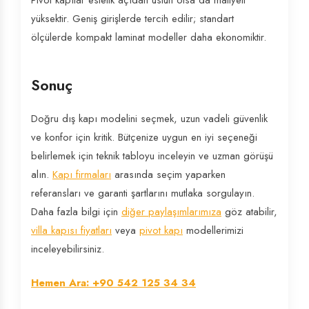
Pivot kapılar estetik açıdan üstün olsa da maliyeti
yüksektir. Geniş girişlerde tercih edilir; standart
ölçülerde kompakt laminat modeller daha ekonomiktir.
Sonuç
Doğru dış kapı modelini seçmek, uzun vadeli güvenlik
ve konfor için kritik. Bütçenize uygun en iyi seçeneği
belirlemek için teknik tabloyu inceleyin ve uzman görüşü
alın.
Kapı firmaları
arasında seçim yaparken
referansları ve garanti şartlarını mutlaka sorgulayın.
Daha fazla bilgi için
diğer paylaşımlarımıza
göz atabilir,
villa kapısı fiyatları
veya
pivot kapı
modellerimizi
inceleyebilirsiniz.
Hemen Ara: +90 542 125 34 34