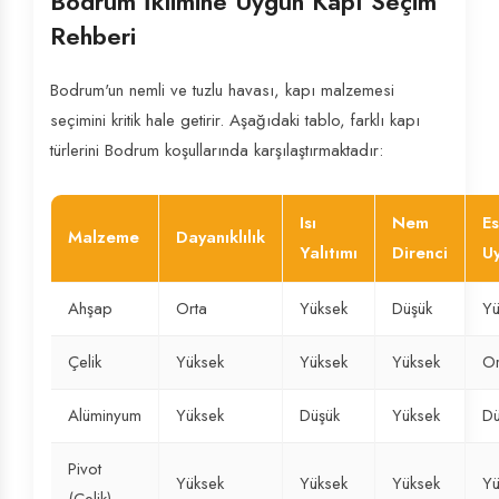
Bodrum İklimine Uygun Kapı Seçim
Rehberi
Bodrum'un nemli ve tuzlu havası, kapı malzemesi
seçimini kritik hale getirir. Aşağıdaki tablo, farklı kapı
türlerini Bodrum koşullarında karşılaştırmaktadır:
Isı
Nem
Es
Malzeme
Dayanıklılık
Yalıtımı
Direnci
U
Ahşap
Orta
Yüksek
Düşük
Yü
Çelik
Yüksek
Yüksek
Yüksek
Or
Alüminyum
Yüksek
Düşük
Yüksek
Dü
Pivot
Yüksek
Yüksek
Yüksek
Yü