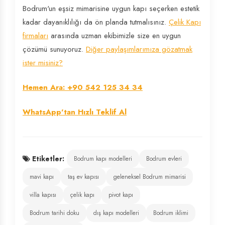
Bodrum'un eşsiz mimarisine uygun kapı seçerken estetik
kadar dayanıklılığı da ön planda tutmalısınız.
Çelik Kapı
firmaları
arasında uzman ekibimizle size en uygun
çözümü sunuyoruz.
Diğer paylaşımlarımıza gözatmak
ister misiniz?
Hemen Ara: +90 542 125 34 34
WhatsApp'tan Hızlı Teklif Al
Etiketler:
Bodrum kapı modelleri
Bodrum evleri
mavi kapı
taş ev kapısı
geleneksel Bodrum mimarisi
villa kapısı
çelik kapı
pivot kapı
Bodrum tarihi doku
dış kapı modelleri
Bodrum iklimi