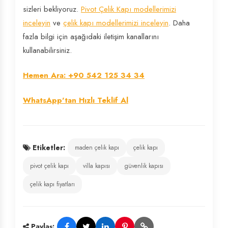
sizleri bekliyoruz.
Pivot Çelik Kapı modellerimizi
inceleyin
ve
çelik kapı modellerimizi inceleyin
. Daha
fazla bilgi için aşağıdaki iletişim kanallarını
kullanabilirsiniz.
Hemen Ara: +90 542 125 34 34
WhatsApp'tan Hızlı Teklif Al
Etiketler:
maden çelik kapı
çelik kapı
pivot çelik kapı
villa kapısı
güvenlik kapısı
çelik kapı fiyatları
Paylaş: