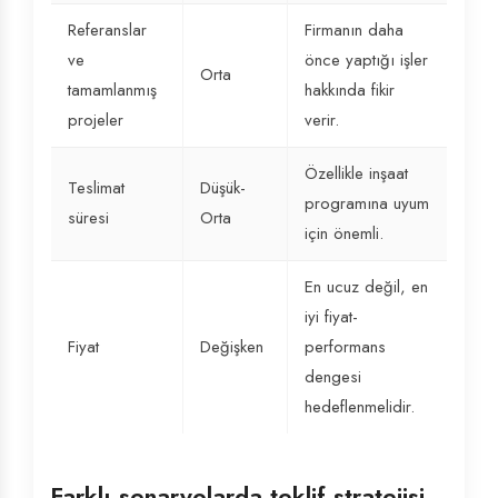
Referanslar
Firmanın daha
ve
önce yaptığı işler
Orta
tamamlanmış
hakkında fikir
projeler
verir.
Özellikle inşaat
Teslimat
Düşük-
programına uyum
süresi
Orta
için önemli.
En ucuz değil, en
iyi fiyat-
Fiyat
Değişken
performans
dengesi
hedeflenmelidir.
Farklı senaryolarda teklif stratejisi