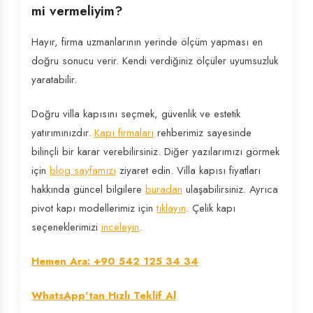
mi vermeliyim?
Hayır, firma uzmanlarının yerinde ölçüm yapması en
doğru sonucu verir. Kendi verdiğiniz ölçüler uyumsuzluk
yaratabilir.
Doğru villa kapısını seçmek, güvenlik ve estetik
yatırımınızdır.
Kapı firmaları
rehberimiz sayesinde
bilinçli bir karar verebilirsiniz. Diğer yazılarımızı görmek
için
blog sayfamızı
ziyaret edin. Villa kapısı fiyatları
hakkında güncel bilgilere
buradan
ulaşabilirsiniz. Ayrıca
pivot kapı modellerimiz için
tıklayın
. Çelik kapı
seçeneklerimizi
inceleyin
.
Hemen Ara: +90 542 125 34 34
WhatsApp'tan Hızlı Teklif Al