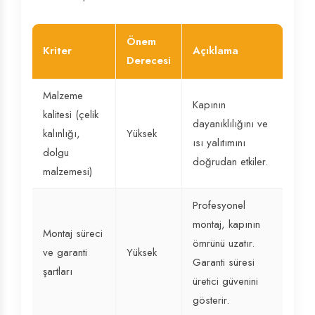
Önem
Kriter
Açıklama
Derecesi
Malzeme
Kapının
kalitesi (çelik
dayanıklılığını ve
kalınlığı,
Yüksek
ısı yalıtımını
dolgu
doğrudan etkiler.
malzemesi)
Profesyonel
montaj, kapının
Montaj süreci
ömrünü uzatır.
ve garanti
Yüksek
Garanti süresi
şartları
üretici güvenini
gösterir.