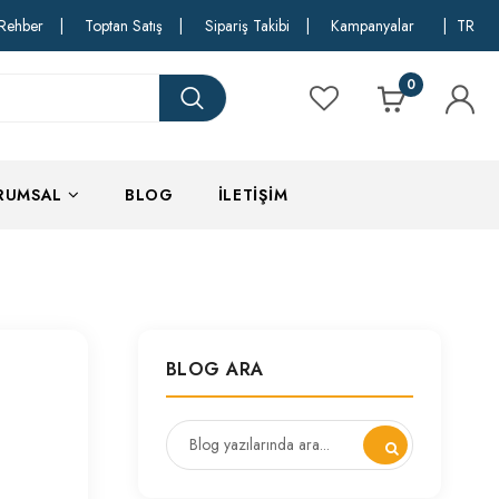
Rehber
|
Toptan Satış
|
Sipariş Takibi
|
Kampanyalar
|
TR
0
RUMSAL
BLOG
İLETIŞIM
BLOG ARA