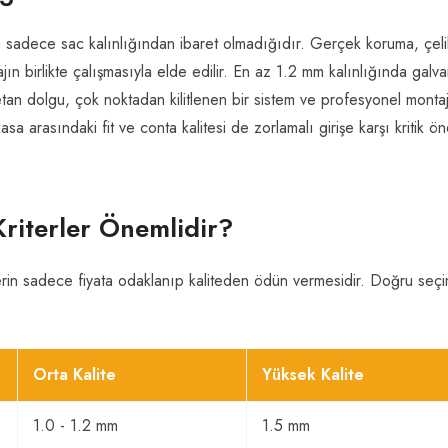
n sadece sac kalınlığından ibaret olmadığıdır. Gerçek koruma, çeli
ajın birlikte çalışmasıyla elde edilir. En az 1.2 mm kalınlığında galvan
etan dolgu, çok noktadan kilitlenen bir sistem ve profesyonel montaj
asa arasındaki fit ve conta kalitesi de zorlamalı girişe karşı kritik 
riterler Önemlidir?
lerin sadece fiyata odaklanıp kaliteden ödün vermesidir. Doğru seç
Orta Kalite
Yüksek Kalite
1.0 - 1.2 mm
1.5 mm