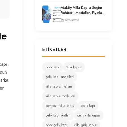
Ataköy Villa Kapısı Seçim
Rehberi: Modeller, Fiyatlar
ve Uzman Tavsiyeleri
2024-07-12
te
ETIKETLER
kapı,
pivot kapı
villa kapısı
stün
çelik kapı modelleri
marka
villa kapısı fiyatları
er
villa kapısı modelleri
kompozit villa kapısı
çelik kapı
çelik kapı fiyatları
çelik villa kapısı
pivot çelik kapı
villa giriş kapısı