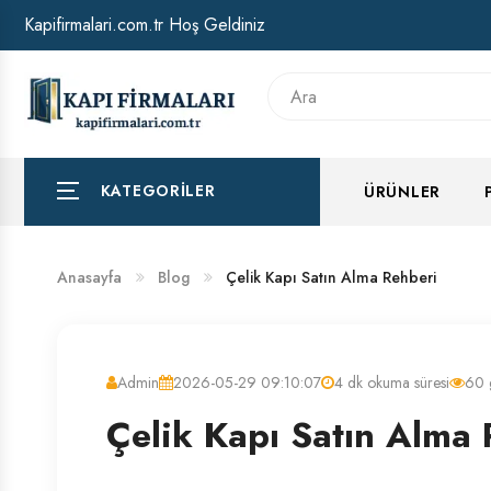
Kapifirmalari.com.tr Hoş Geldiniz
HAKKIMIZDA
BANKA HESAP NUMARALARIMIZ
KATEGORILER
ÜRÜNLER
Anasayfa
Blog
Çelik Kapı Satın Alma Rehberi
Admin
2026-05-29 09:10:07
4 dk okuma süresi
60 
Çelik Kapı Satın Alma 