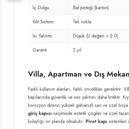
İç Dolgu
Bal peteği (karton)
Kilit Sistemi
Tek nokta
Isı Yalıtımı
Düşük (U değeri > 2.0)
Garanti
2 yıl
Villa, Apartman ve Dış Meka
Farklı kullanım alanları, farklı öncelikler gerektirir.
kapılarında güvenlik ve ses yalıtımı daha kritiktir. K
korozyon direnci yüksek galvanizli sac ve özel boya te
giriş kapısı
seçiminde estetik çizgiler ve özel tasa
kolaylığı ön planda olmalıdır.
Pivot kapı
sistemleri i