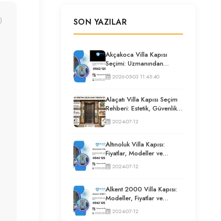
)
SON YAZILAR
Akçakoca Villa Kapısı
Seçimi: Uzmanından
Güvenlik ve İzolasyon
2026-05-03 11:45:40
Rehberi
Alaçatı Villa Kapısı Seçim
Rehberi: Estetik, Güvenlik
ve Püf Noktaları
2024-07-12
Altınoluk Villa Kapısı:
Fiyatlar, Modeller ve
Uzman Seçim Rehberi
2024-07-12
Alkent 2000 Villa Kapısı:
Modeller, Fiyatlar ve
Uzman Seçim Rehberi
2024-07-12