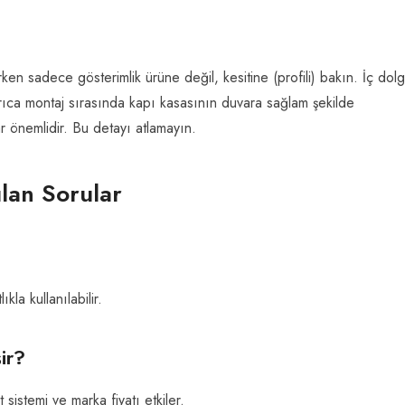
ken sadece gösterimlik ürüne değil, kesitine (profili) bakın. İç dol
yrıca montaj sırasında kapı kasasının duvara sağlam şekilde
r önemlidir. Bu detayı atlamayın.
ulan Sorular
kla kullanılabilir.
ir?
sistemi ve marka fiyatı etkiler.