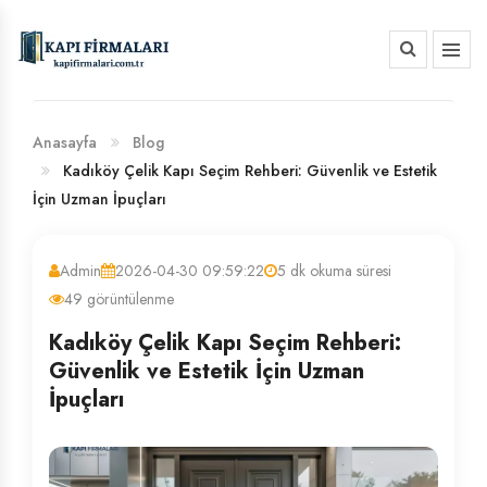
HAKKIMIZDA
BANKA HESAP NUMARALARIMIZ
Anasayfa
Blog
Kadıköy Çelik Kapı Seçim Rehberi: Güvenlik ve Estetik
İçin Uzman İpuçları
Admin
2026-04-30 09:59:22
5 dk okuma süresi
49 görüntülenme
Kadıköy Çelik Kapı Seçim Rehberi:
Güvenlik ve Estetik İçin Uzman
İpuçları