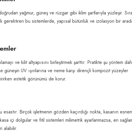
, doğrudan yağmur, güneş ve rüzgar gibi iklim şartlarıyla yüzleşir. Sı
ik gerektiren bu sistemlerde, yapısal bütünlük ve izolasyon bir arad
temler
mayı ve kilit altyapısını birleştirmek şarttır. Pratikte şu yöntem dah
güneşin UV ışınlarına ve neme karşı dirençli kompozit yüzeyler
dirirken estetik görünümü de korur.
 esastır. Birçok işletmenin gözden kaçırdığı nokta, kasanın esne
sa içi dolgular ve fitil sistemleri milimetrik ayarlanmazsa, en sağla
 alabilir.