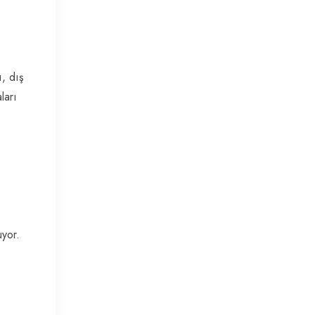
, dış
ları
uyor.