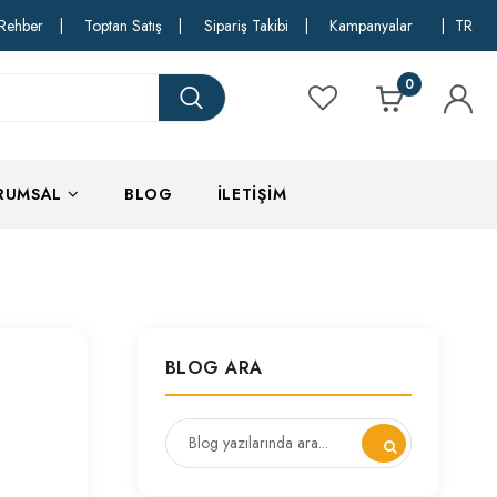
Rehber
|
Toptan Satış
|
Sipariş Takibi
|
Kampanyalar
|
TR
0
RUMSAL
BLOG
İLETIŞIM
BLOG ARA