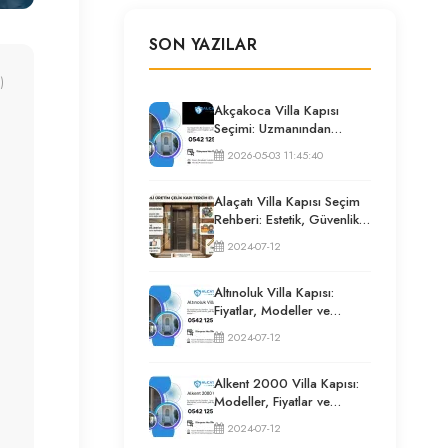
SON YAZILAR
)
Akçakoca Villa Kapısı
Seçimi: Uzmanından
Güvenlik ve İzolasyon
2026-05-03 11:45:40
Rehberi
Alaçatı Villa Kapısı Seçim
Rehberi: Estetik, Güvenlik
ve Püf Noktaları
2024-07-12
Altınoluk Villa Kapısı:
Fiyatlar, Modeller ve
Uzman Seçim Rehberi
2024-07-12
Alkent 2000 Villa Kapısı:
Modeller, Fiyatlar ve
Uzman Seçim Rehberi
2024-07-12