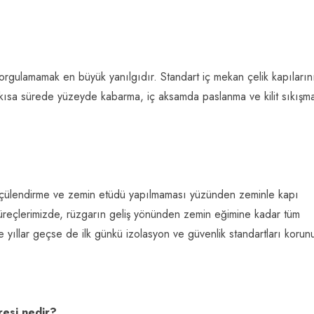
rgulamamak en büyük yanılgıdır. Standart iç mekan çelik kapılarını
 kısa sürede yüzeyde kabarma, iç aksamda paslanma ve kilit sıkışma
 ölçülendirme ve zemin etüdü yapılmaması yüzünden zeminle kapı
 süreçlerimizde, rüzgarın geliş yönünden zemin eğimine kadar tüm
yıllar geçse de ilk günkü izolasyon ve güvenlik standartları korun
resi nedir?