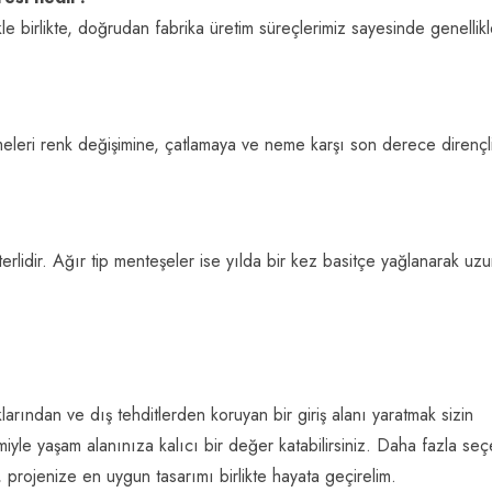
 birlikte, doğrudan fabrika üretim süreçlerimiz sayesinde genellikl
leri renk değişimine, çatlamaya ve neme karşı son derece dirençl
terlidir. Ağır tip menteşeler ise yılda bir kez basitçe yağlanarak uz
luklarından ve dış tehditlerden koruyan bir giriş alanı yaratmak sizin
miyle yaşam alanınıza kalıcı bir değer katabilirsiniz. Daha fazla se
, projenize en uygun tasarımı birlikte hayata geçirelim.