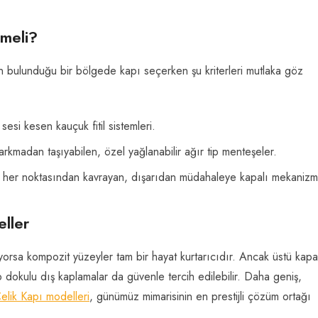
lmeli?
nın bulunduğu bir bölgede kapı seçerken şu kriterleri mutlaka göz
sesi kesen kauçuk fitil sistemleri.
arkmadan taşıyabilen, özel yağlanabilir ağır tip menteşeler.
 her noktasından kavrayan, dışarıdan müdahaleye kapalı mekanizma
eller
orsa kompozit yüzeyler tam bir hayat kurtarıcıdır. Ancak üstü kapal
p dokulu dış kaplamalar da güvenle tercih edilebilir. Daha geniş,
elik Kapı modelleri
, günümüz mimarisinin en prestijli çözüm ortağı