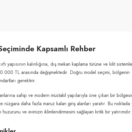
ı Seçiminde Kapsamlı Rehber
 zırh yapısının kalınlığına, dış mekan kaplama türüne ve kilit sisteml
 260.000 TL arasında değişmektedir. Doğru model seçimi, bölgenin
dartları gerektirir.
lanlarına sahip ve modern müstakil yapılarıyla öne çıkan bir bölgesid
e rüzgara daha fazla maruz kalan giriş alanları yaratır. Bu noktada
 huzurunu ve evinizin iklimlendirmesini sağlayan kritik bir yatırımdır.
mikler