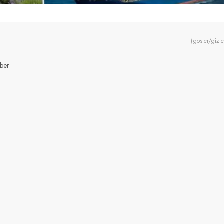
(göster/gizle
hber