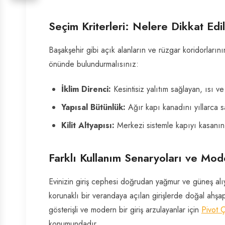
Seçim Kriterleri: Nelere Dikkat Edi
Başakşehir gibi açık alanların ve rüzgar koridorları
önünde bulundurmalısınız:
İklim Direnci:
Kesintisiz yalıtım sağlayan, ısı ve 
Yapısal Bütünlük:
Ağır kapı kanadını yıllarca s
Kilit Altyapısı:
Merkezi sistemle kapıyı kasanın
Farklı Kullanım Senaryoları ve Mod
Evinizin giriş cephesi doğrudan yağmur ve güneş alıy
korunaklı bir verandaya açılan girişlerde doğal ahşa
gösterişli ve modern bir giriş arzulayanlar için
Pivot Ç
konumundadır.