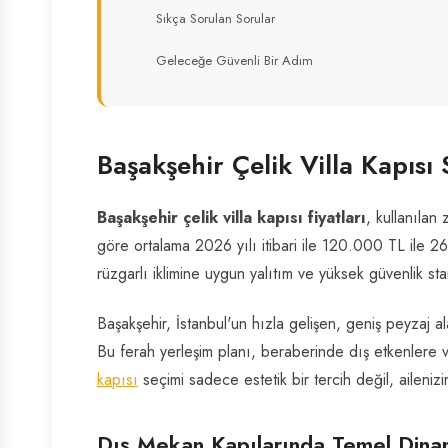
Sıkça Sorulan Sorular
Geleceğe Güvenli Bir Adım
Başakşehir Çelik Villa Kapıs
Başakşehir çelik villa kapısı fiyatları
, kullanılan
göre ortalama 2026 yılı itibari ile 120.000 TL ile
rüzgarlı iklimine uygun yalıtım ve yüksek güvenlik stan
Başakşehir, İstanbul'un hızla gelişen, geniş peyzaj a
Bu ferah yerleşim planı, beraberinde dış etkenlere v
kapısı
seçimi sadece estetik bir tercih değil, ailenizin
Dış Mekan Kapılarında Temel Dina