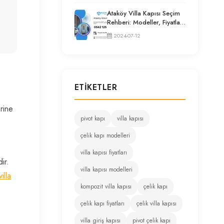
Ataköy Villa Kapısı Seçim
Rehberi: Modeller, Fiyatlar
ve Uzman Tavsiyeleri
2024-07-12
ETIKETLER
erine
pivot kapı
villa kapısı
çelik kapı modelleri
villa kapısı fiyatları
ir.
villa kapısı modelleri
villa
kompozit villa kapısı
çelik kapı
çelik kapı fiyatları
çelik villa kapısı
villa giriş kapısı
pivot çelik kapı