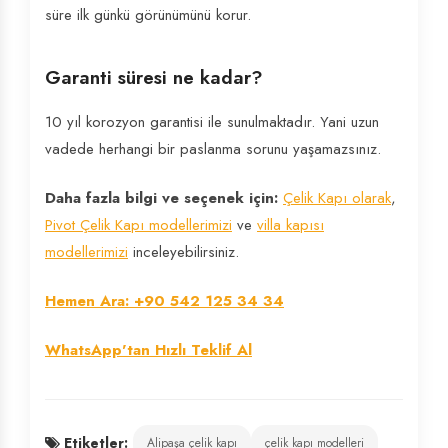
süre ilk günkü görünümünü korur.
Garanti süresi ne kadar?
10 yıl korozyon garantisi ile sunulmaktadır. Yani uzun
vadede herhangi bir paslanma sorunu yaşamazsınız.
Daha fazla bilgi ve seçenek için:
Çelik Kapı olarak
,
Pivot Çelik Kapı modellerimizi
ve
villa kapısı
modellerimizi
inceleyebilirsiniz.
Hemen Ara: +90 542 125 34 34
WhatsApp'tan Hızlı Teklif Al
Etiketler:
Alipaşa çelik kapı
çelik kapı modelleri