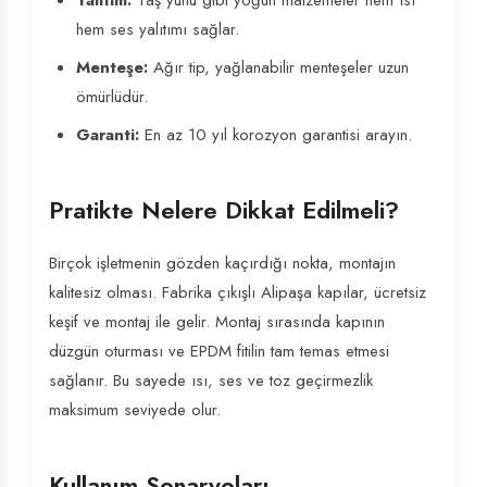
Yalıtım:
Taş yünü gibi yoğun malzemeler hem ısı
hem ses yalıtımı sağlar.
Menteşe:
Ağır tip, yağlanabilir menteşeler uzun
ömürlüdür.
Garanti:
En az 10 yıl korozyon garantisi arayın.
Pratikte Nelere Dikkat Edilmeli?
Birçok işletmenin gözden kaçırdığı nokta, montajın
kalitesiz olması. Fabrika çıkışlı Alipaşa kapılar, ücretsiz
keşif ve montaj ile gelir. Montaj sırasında kapının
düzgün oturması ve EPDM fitilin tam temas etmesi
sağlanır. Bu sayede ısı, ses ve toz geçirmezlik
maksimum seviyede olur.
Kullanım Senaryoları