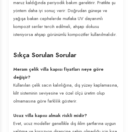
maruz kaldığında periyodik bakım gerektirir. Pratikte şu
yöntem daha iyi sonuç verir: Doğrudan güneşe ve
yağışa bakan cephelerde mutlaka UV dayanımlı
kompozit seriler tercih edilmeli, ahşap dokusu
isteniyorsa ahşap görünümlü kompozitler kullanılmalıdır.
Sıkça Sorulan Sorular
Meram çelik villa kapısı fiyatları neye göre
değişir?
Kullanılan çelik sacın kalınlığına, dış yüzey kaplamasına,
kilit sisteminin seviyesine ve özel ölçü üretim olup
olmamasına göre farklılık gösterir.
Ucuz villa kapısı almak riskli midir?
Evet, ucuz modeller genellikle dış iklim şartlarına uygun
yalıtıma ve korozyon direncine sahip olmadığı için kısa