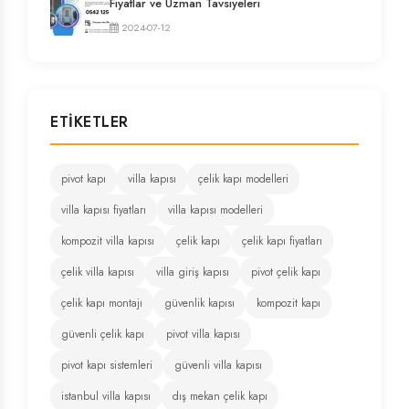
Fiyatlar ve Uzman Tavsiyeleri
2024-07-12
ETIKETLER
pivot kapı
villa kapısı
çelik kapı modelleri
villa kapısı fiyatları
villa kapısı modelleri
kompozit villa kapısı
çelik kapı
çelik kapı fiyatları
çelik villa kapısı
villa giriş kapısı
pivot çelik kapı
çelik kapı montajı
güvenlik kapısı
kompozit kapı
güvenli çelik kapı
pivot villa kapısı
pivot kapı sistemleri
güvenli villa kapısı
istanbul villa kapısı
dış mekan çelik kapı