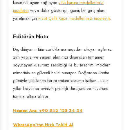
kusursuz uyum sağlayan
villa kapısı modellerimizi
inceleyin
veya daha gösterişli, geniş bir giriş alanı
yaratmak için
Pivot Çelik Kapı modellerimizi inceleyin
.
Editörün Notu
Dış dünyanın tüm zorluklarına meydan okuyan aşılmaz
zırh yapısı ve yaşam alanınızı dışarıdan tamamen
soyutlayan kusursuz sessizliği ile bu tasarım, modern
mimarinin en güvenli halini sunuyor. Doğrudan üretim
gücüyle şekillenen bu premium koruma kalkanı, uzun
yıllar boyunca evinizin prestijli duruşunu ve huzurunu
teminat altına alıyor.
Hemen Ara: +90 542 125 34 34
WhatsApp'tan Hızlı Teklif Al