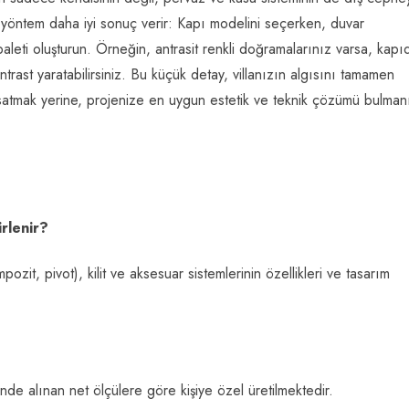
şu yöntem daha iyi sonuç verir: Kapı modelini seçerken, duvar
leti oluşturun. Örneğin, antrasit renkli doğramalarınız varsa, kapı
trast yaratabilirsiniz. Bu küçük detay, villanızın algısını tamamen
 satmak yerine, projenize en uygun estetik ve teknik çözümü bulman
irlenir?
pozit, pivot), kilit ve aksesuar sistemlerinin özellikleri ve tasarım
inde alınan net ölçülere göre kişiye özel üretilmektedir.