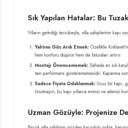
Sık Yapılan Hatalar: Bu Tuza
Yılların getirdiği tecrübeyle, villa sahiplerinin kapı
Yalıtımı Göz Ardı Etmek:
Özellikle Kırklareli'
hem konforu düşürür hem de faturaları artırır.
Montajı Önemsememek:
Sahada en sık karşıla
tam performans gösterememesidir. Kapanma sorunla
Sadece Fiyata Odaklanmak:
Ucuz bir kapı, ge
Unutmayın, bu kapı yıllarca evinizi ve ailenizi kor
Uzman Gözüyle: Projenize De
Birçok villa sahibinin gözden kaçırdığı nokta, kapın