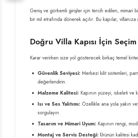
Geniş ve görkemli girişler için tercih edilen, mimari b
bir mil etrafında dönerek açılır. Bu kapılar, villanıza
Doğru Villa Kapısı İçin Seçim
Karar verirken size yol gösterecek birkaç temel kriter b
Güvenlik Seviyesi:
Merkezi kilit sistemleri, par
değerlendirin.
Malzeme Kalitesi:
Kapının yüzeyi, iskeleti ve 
Isı ve Ses Yalıtımı:
Özellikle ana yola yakın vey
sorgulayın.
Tasarım ve Mimari Uyum:
Kapının rengi, model
Montaj ve Servis Desteği:
Ürünün kalitesi ka