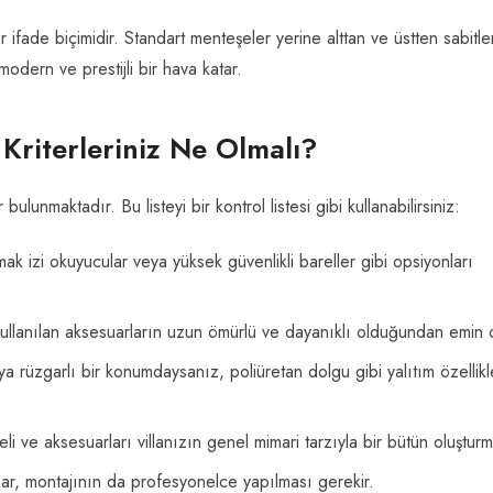
ir ifade biçimidir. Standart menteşeler yerine alttan ve üstten sabitl
 modern ve prestijli bir hava katar.
 Kriterleriniz Ne Olmalı?
ulunmaktadır. Bu listeyi bir kontrol listesi gibi kullanabilirsiniz:
mak izi okuyucular veya yüksek güvenlikli bareller gibi opsiyonları
kullanılan aksesuarların uzun ömürlü ve dayanıklı olduğundan emin 
a rüzgarlı bir konumdaysanız, poliüretan dolgu gibi yalıtım özellikle
i ve aksesuarları villanızın genel mimari tarzıyla bir bütün oluşturm
dar, montajının da profesyonelce yapılması gerekir.