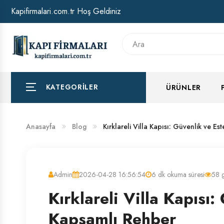
Kapifirmalari.com.tr Hoş Geldiniz
HAKKIMIZDA
BANKA HESAP NUMARALARIMIZ
KATEGORILER
ÜRÜNLER
Anasayfa
Blog
Kırklareli Villa Kapısı: Güvenlik ve Est
Admin
2026-04-28 16:56:54
6 dk okuma süresi
58 
Kırklareli Villa Kapısı:
Kapsamlı Rehber