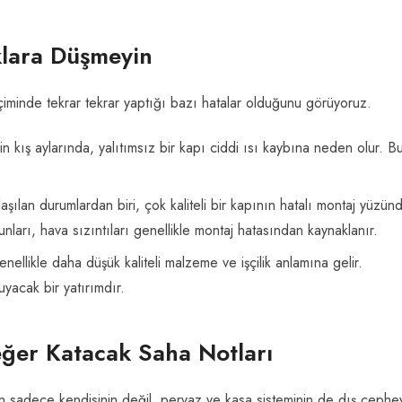
klara Düşmeyin
 seçiminde tekrar tekrar yaptığı bazı hatalar olduğunu görüyoruz.
nin kış aylarında, yalıtımsız bir kapı ciddi ısı kaybına neden olur. B
şılan durumlardan biri, çok kaliteli bir kapının hatalı montaj yüzün
rı, hava sızıntıları genellikle montaj hatasından kaynaklanır.
nellikle daha düşük kaliteli malzeme ve işçilik anlamına gelir.
uyacak bir yatırımdır.
ğer Katacak Saha Notları
ın sadece kendisinin değil, pervaz ve kasa sisteminin de dış cephe