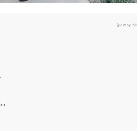
(göster/gizle
?
arı