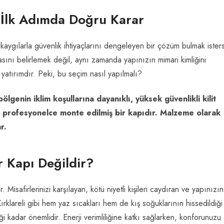
i: İlk Adımda Doğru Karar
k kaygılarla güvenlik ihtiyaçlarını dengeleyen bir çözüm bulmak isters
asını belirlemek değil, aynı zamanda yapınızın mimari kimliğini
r yatırımdır. Peki, bu seçim nasıl yapılmalı?
 bölgenin iklim koşullarına dayanıklı, yüksek güvenlikli kilit
ve profesyonelce monte edilmiş bir kapıdır. Malzeme olarak
r.
r Kapı Değildir?
. Misafirlerinizi karşılayan, kötü niyetli kişileri caydıran ve yapınızın
klareli gibi hem yaz sıcakları hem de kış soğuklarının hissedildiği 
ği kadar önemlidir. Enerji verimliliğine katkı sağlarken, konforunuzu