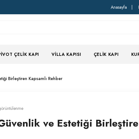
Anasayfa
|
PIVOT ÇELIK KAPI
VILLA KAPISI
ÇELIK KAPI
KU
etiği Birleştiren Kapsamlı Rehber
görüntülenme
 Güvenlik ve Estetiği Birleştir