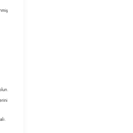
enmiş
olun.
rini
alı.