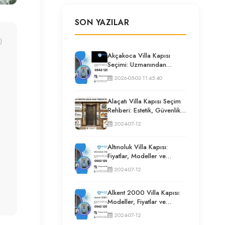
SON YAZILAR
)
Akçakoca Villa Kapısı
Seçimi: Uzmanından
Güvenlik ve İzolasyon
2026-05-03 11:45:40
Rehberi
Alaçatı Villa Kapısı Seçim
Rehberi: Estetik, Güvenlik
ve Püf Noktaları
2024-07-12
Altınoluk Villa Kapısı:
Fiyatlar, Modeller ve
Uzman Seçim Rehberi
2024-07-12
Alkent 2000 Villa Kapısı:
Modeller, Fiyatlar ve
Uzman Seçim Rehberi
2024-07-12