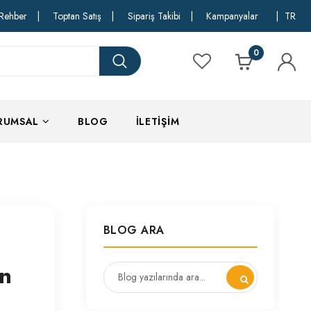
Rehber
|
Toptan Satış
|
Sipariş Takibi
|
Kampanyalar
|
TR
0
RUMSAL
BLOG
İLETIŞIM
BLOG ARA
en