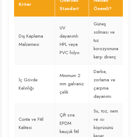
Önerilen
Neden
Kriter
Standart
Önemli?
Güneş
UV
solması ve
Dış Kaplama
dayanımlı
tuz
Malzemesi
HPL veya
korozyonuna
PVC folyo
karşı direnç
Darbe,
Minimum 2
İç Gövde
zorlama ve
mm galvaniz
Kalınlığı
çarpma
çelik
dayanımı
Su, toz, nem
Çift sıra
Conta ve Fitil
ve ısı
EPDM
Kalitesi
köprüsünü
kauçuk fitil
keser