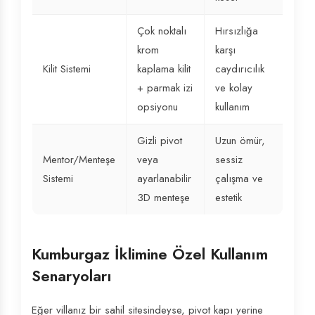
Çok noktalı
Hırsızlığa
krom
karşı
Kilit Sistemi
kaplama kilit
caydırıcılık
+ parmak izi
ve kolay
opsiyonu
kullanım
Gizli pivot
Uzun ömür,
Mentor/Menteşe
veya
sessiz
Sistemi
ayarlanabilir
çalışma ve
3D menteşe
estetik
Kumburgaz İklimine Özel Kullanım
Senaryoları
Eğer villanız bir sahil sitesindeyse, pivot kapı yerine