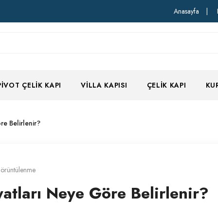
Anasayfa
|
PIVOT ÇELIK KAPI
VILLA KAPISI
ÇELIK KAPI
KU
re Belirlenir?
görüntülenme
iyatları Neye Göre Belirlenir?