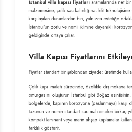
İstanbul villa kapısı fiyatları
aramalarında net bir 
malzemesine, çelik sac kalınlığına, kilit teknolojisin
karşılaşılan durumlardan biri, yalnızca estetiğe odak
İstanbul'un zorlu ve nemli iklimine dayanıklı korozyon
geldiğinde ortaya çıkar.
Villa Kapısı Fiyatlarını Etkil
Fiyatlar standart bir şablondan ziyade; üretimde kullanı
Çelik kapı imalatı sürecinde, özellikle dış mekana te
omurgasını oluşturur. İstanbul gibi Boğaz esintisinin
bölgelerde, kapının korozyona (paslanmaya) karşı dir
tuzunun ve nemin standart sac malzemeleri birkaç yı
kompakt laminant veya marin ahşap kaplamalar kullanı
farklılık gösterir.