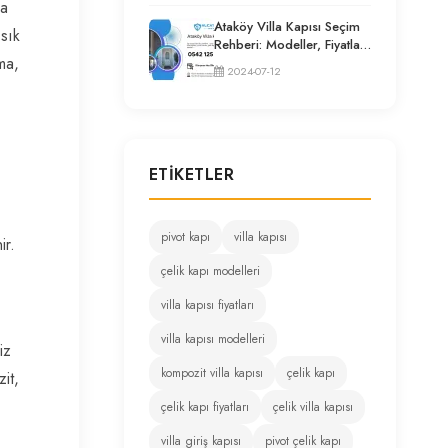
ma
Ataköy Villa Kapısı Seçim
 sık
Rehberi: Modeller, Fiyatlar
ma,
ve Uzman Tavsiyeleri
2024-07-12
ETIKETLER
pivot kapı
villa kapısı
ir.
çelik kapı modelleri
villa kapısı fiyatları
villa kapısı modelleri
iz
kompozit villa kapısı
çelik kapı
it,
çelik kapı fiyatları
çelik villa kapısı
villa giriş kapısı
pivot çelik kapı