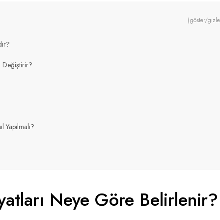
(göster/gizle
dir?
 Değiştirir?
l Yapılmalı?
iyatları Neye Göre Belirlenir?