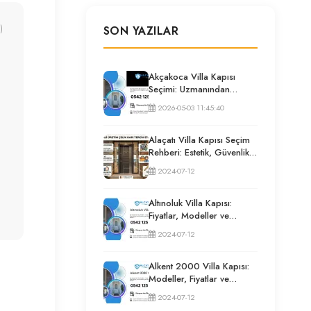
)
SON YAZILAR
Akçakoca Villa Kapısı
Seçimi: Uzmanından
Güvenlik ve İzolasyon
2026-05-03 11:45:40
Rehberi
Alaçatı Villa Kapısı Seçim
Rehberi: Estetik, Güvenlik
ve Püf Noktaları
2024-07-12
Altınoluk Villa Kapısı:
Fiyatlar, Modeller ve
Uzman Seçim Rehberi
2024-07-12
Alkent 2000 Villa Kapısı:
Modeller, Fiyatlar ve
Uzman Seçim Rehberi
2024-07-12