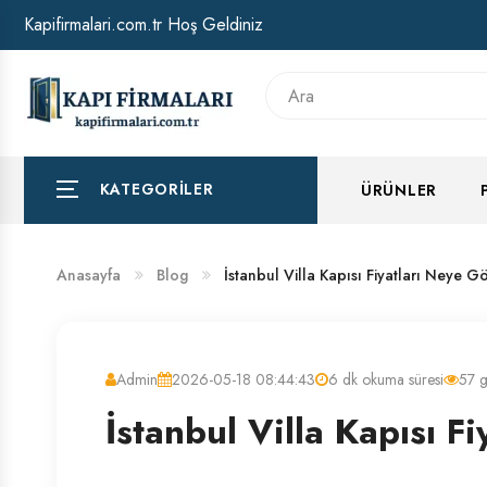
Kapifirmalari.com.tr Hoş Geldiniz
HAKKIMIZDA
BANKA HESAP NUMARALARIMIZ
KATEGORILER
ÜRÜNLER
Anasayfa
Blog
İstanbul Villa Kapısı Fiyatları Neye Gö
Admin
2026-05-18 08:44:43
6 dk okuma süresi
57 
İstanbul Villa Kapısı F