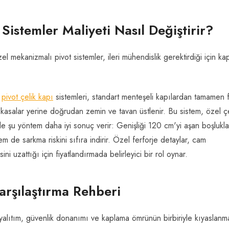
Sistemler Maliyeti Nasıl Değiştirir?
el mekanizmalı pivot sistemler, ileri mühendislik gerektirdiği için ka
n
pivot çelik kapı
sistemleri, standart menteşeli kapılardan tamamen f
n kasalar yerine doğrudan zemin ve tavan üstlenir. Bu sistem, özel çe
ikle şu yöntem daha iyi sonuç verir: Genişliği 120 cm'yi aşan boşlukl
 de sarkma riskini sıfıra indirir. Özel ferforje detaylar, cam
esini uzattığı için fiyatlandırmada belirleyici bir rol oynar.
arşılaştırma Rehberi
yalıtım, güvenlik donanımı ve kaplama ömrünün birbiriyle kıyaslanm