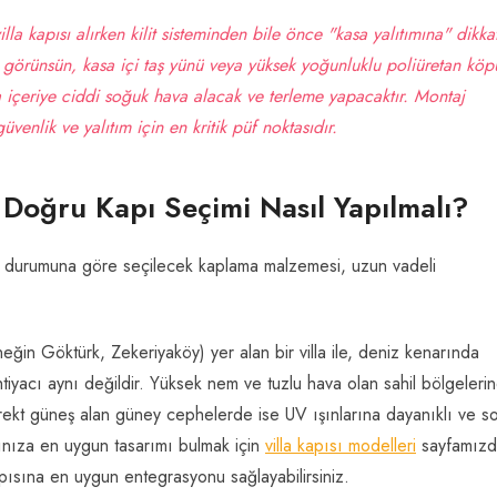
a kapısı alırken kilit sisteminden bile önce "kasa yalıtımına" dikka
 görünsün, kasa içi taş yünü veya yüksek yoğunluklu poliüretan köpü
a içeriye ciddi soğuk hava alacak ve terleme yapacaktır. Montaj
enlik ve yalıtım için en kritik püf noktasıdır.
Doğru Kapı Seçimi Nasıl Yapılmalı?
 durumuna göre seçilecek kaplama malzemesi, uzun vadeli
eğin Göktürk, Zekeriyaköy) yer alan bir villa ile, deniz kenarında
ihtiyacı aynı değildir. Yüksek nem ve tuzlu hava olan sahil bölgeleri
irekt güneş alan güney cephelerde ise UV ışınlarına dayanıklı ve s
cınıza en uygun tasarımı bulmak için
villa kapısı modelleri
sayfamızd
pısına en uygun entegrasyonu sağlayabilirsiniz.