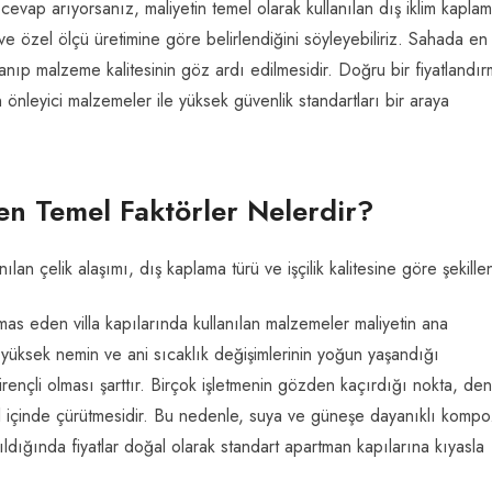
cevap arıyorsanız, maliyetin temel olarak kullanılan dış iklim kapla
e ve özel ölçü üretimine göre belirlendiğini söyleyebiliriz. Sahada en
lanıp malzeme kalitesinin göz ardı edilmesidir. Doğru bir fiyatlandır
 önleyici malzemeler ile yüksek güvenlik standartları bir araya
eyen Temel Faktörler Nelerdir?
lan çelik alaşımı, dış kaplama türü ve işçilik kalitesine göre şekillen
mas eden villa kapılarında kullanılan malzemeler maliyetin ana
, yüksek nemin ve ani sıcaklık değişimlerinin yoğun yaşandığı
ençli olması şarttır. Birçok işletmenin gözden kaçırdığı nokta, den
l içinde çürütmesidir. Bu nedenle, suya ve güneşe dayanıklı kompoz
ldığında fiyatlar doğal olarak standart apartman kapılarına kıyasla