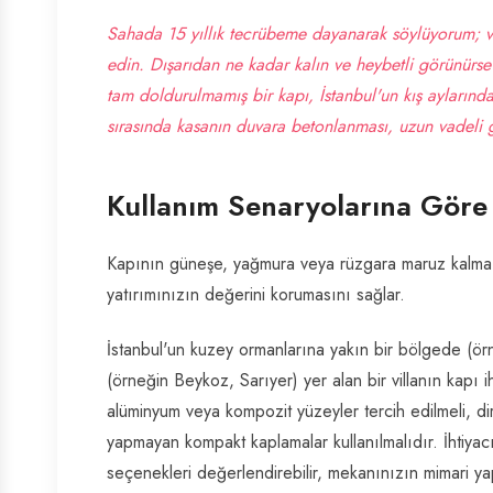
Sahada 15 yıllık tecrübeme dayanarak söylüyorum; vill
edin. Dışarıdan ne kadar kalın ve heybetli görünürse
tam doldurulmamış bir kapı, İstanbul'un kış aylarınd
sırasında kasanın duvara betonlanması, uzun vadeli güv
Kullanım Senaryolarına Göre 
Kapının güneşe, yağmura veya rüzgara maruz kalma
yatırımınızın değerini korumasını sağlar.
İstanbul'un kuzey ormanlarına yakın bir bölgede (örn
(örneğin Beykoz, Sarıyer) yer alan bir villanın kapı 
alüminyum veya kompozit yüzeyler tercih edilmeli, d
yapmayan kompakt kaplamalar kullanılmalıdır. İhtiya
seçenekleri değerlendirebilir, mekanınızın mimari ya