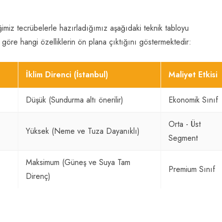
imiz tecrübelerle hazırladığımız aşağıdaki teknik tabloyu
ra göre hangi özelliklerin ön plana çıktığını göstermektedir:
İklim Direnci (İstanbul)
Maliyet Etkisi
Düşük (Sundurma altı önerilir)
Ekonomik Sınıf
Orta - Üst
Yüksek (Neme ve Tuza Dayanıklı)
Segment
Maksimum (Güneş ve Suya Tam
Premium Sınıf
Direnç)