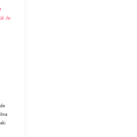
t
k ile
nde
olma
aki