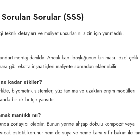
a Sorulan Sorular (SSS)
i teknik detayları ve maliyet unsurlarını sizin için yanıtladık.
standart montaj dahildir. Ancak kapı boşluğunun kırılması, özel çelik
ı gibi ekstra inşaat işleri maliyete sonradan eklenebilir.
nı ne kadar etkiler?
likte, biyometrik sistemler, yüz tanıma ve uzaktan erişim modülleri
ında bir ek bütçe yansıtır.
nmak mantıklı mı?
anda zorlayıcı olabilir. Bunun yerine ahşap dokulu kompozit veya
 sıcak estetik korunur hem de suya ve neme karşı sıfır bakım ile ta