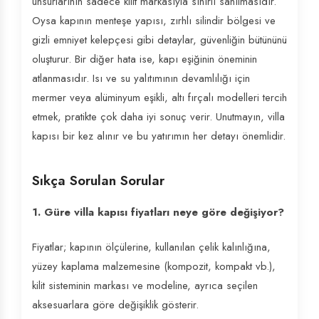
unsurlarının sadece kilit markasıyla sınırlı sanılmasıdır.
Oysa kapının menteşe yapısı, zırhlı silindir bölgesi ve
gizli emniyet kelepçesi gibi detaylar, güvenliğin bütününü
oluşturur. Bir diğer hata ise, kapı eşiğinin öneminin
atlanmasıdır. Isı ve su yalıtımının devamlılığı için
mermer veya alüminyum eşikli, altı fırçalı modelleri tercih
etmek, pratikte çok daha iyi sonuç verir. Unutmayın, villa
kapısı bir kez alınır ve bu yatırımın her detayı önemlidir.
Sıkça Sorulan Sorular
1. Güre villa kapısı fiyatları neye göre değişiyor?
Fiyatlar; kapının ölçülerine, kullanılan çelik kalınlığına,
yüzey kaplama malzemesine (kompozit, kompakt vb.),
kilit sisteminin markası ve modeline, ayrıca seçilen
aksesuarlara göre değişiklik gösterir.