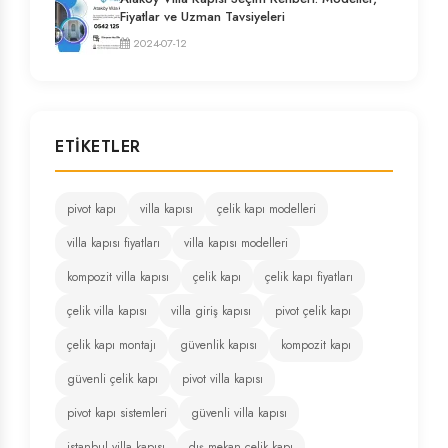
Fiyatlar ve Uzman Tavsiyeleri
2024-07-12
ETIKETLER
pivot kapı
villa kapısı
çelik kapı modelleri
villa kapısı fiyatları
villa kapısı modelleri
kompozit villa kapısı
çelik kapı
çelik kapı fiyatları
çelik villa kapısı
villa giriş kapısı
pivot çelik kapı
çelik kapı montajı
güvenlik kapısı
kompozit kapı
güvenli çelik kapı
pivot villa kapısı
pivot kapı sistemleri
güvenli villa kapısı
istanbul villa kapısı
dış mekan çelik kapı