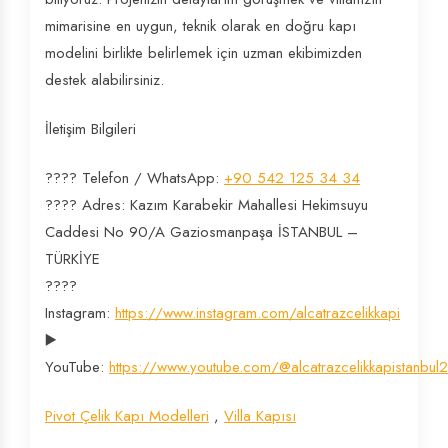
mimarisine en uygun, teknik olarak en doğru kapı
modelini birlikte belirlemek için uzman ekibimizden
destek alabilirsiniz.
İletişim Bilgileri
???? Telefon / WhatsApp:
+90 542 125 34 34
???? Adres: Kazım Karabekir Mahallesi Hekimsuyu
Caddesi No 90/A Gaziosmanpaşa İSTANBUL –
TÜRKİYE
????
Instagram:
https://www.instagram.com/alcatrazcelikkapi
▶️
YouTube:
https://www.youtube.com/@alcatrazcelikkapistanbul
Pivot Çelik Kapı Modelleri
,
Villa Kapısı