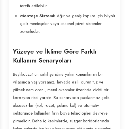
tercih edilebilir.
Menteşe Sistemi:
Ağır ve geniş kapılar için bilyalı
çelik menteşeler veya eksenel pivot sistemler
zorunludur.
Yüzeye ve İklime Göre Farklı
Kullanım Senaryoları
Beylikdüzü'nün sahil şeridine yakın konumlanan bir
villasında yaşıyorsanız, havada asılı duran tuz ve
yüksek nem oranı, metal aksamlar üzerinde ciddi bir
korozyon riski yaratır. Bu senaryoda paslanmaz çelik
aksesuarlar (kol, rozet, çekme kol) ve otomotiv
sektöründe kullanılan fırın boya teknolojileri devreye
girmelidir. Daha iç kesimlerde, rüzgar koridorlarında
kalan evlerde ise kasa-kanat arası çift conta sistemleri,