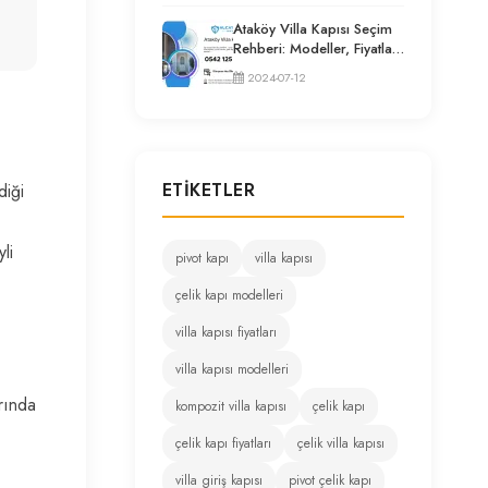
Ataköy Villa Kapısı Seçim
Rehberi: Modeller, Fiyatlar
ve Uzman Tavsiyeleri
2024-07-12
ETIKETLER
diği
li
pivot kapı
villa kapısı
çelik kapı modelleri
villa kapısı fiyatları
villa kapısı modelleri
arında
kompozit villa kapısı
çelik kapı
çelik kapı fiyatları
çelik villa kapısı
villa giriş kapısı
pivot çelik kapı