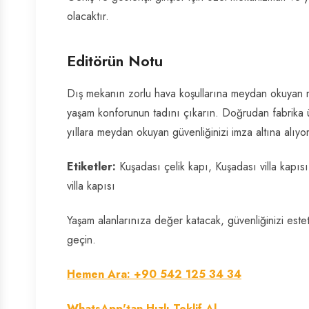
olacaktır.
Editörün Notu
Dış mekanın zorlu hava koşullarına meydan okuyan mo
yaşam konforunun tadını çıkarın. Doğrudan fabrika üre
yıllara meydan okuyan güvenliğinizi imza altına alıyor
Etiketler:
Kuşadası çelik kapı, Kuşadası villa kapısı,
villa kapısı
Yaşam alanlarınıza değer katacak, güvenliğinizi esteti
geçin.
Hemen Ara: +90 542 125 34 34
WhatsApp'tan Hızlı Teklif Al