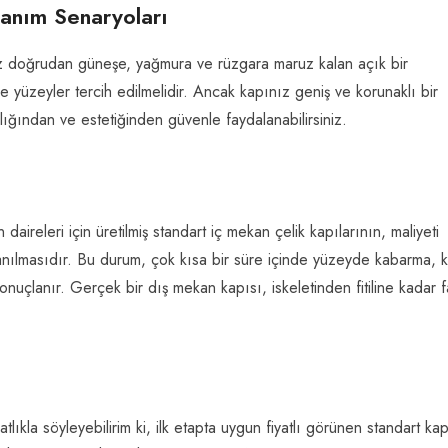
anım Senaryoları
nız doğrudan güneşe, yağmura ve rüzgara maruz kalan açık bir
yüzeyler tercih edilmelidir. Ancak kapınız geniş ve korunaklı bir
ığından ve estetiğinden güvenle faydalanabilirsiniz.
aireleri için üretilmiş standart iç mekan çelik kapılarının, maliyeti
anılmasıdır. Bu durum, çok kısa bir süre içinde yüzeyde kabarma, kil
nuçlanır. Gerçek bir dış mekan kapısı, iskeletinden fitiline kadar fa
lıkla söyleyebilirim ki, ilk etapta uygun fiyatlı görünen standart kap