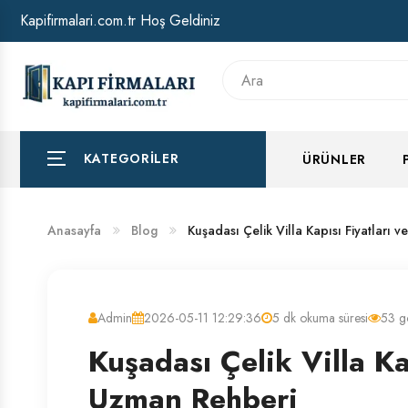
Kapifirmalari.com.tr Hoş Geldiniz
HAKKIMIZDA
BANKA HESAP NUMARALARIMIZ
KATEGORILER
ÜRÜNLER
Anasayfa
Blog
Kuşadası Çelik Villa Kapısı Fiyatları 
Admin
2026-05-11 12:29:36
5 dk okuma süresi
53 g
Kuşadası Çelik Villa Kap
Uzman Rehberi