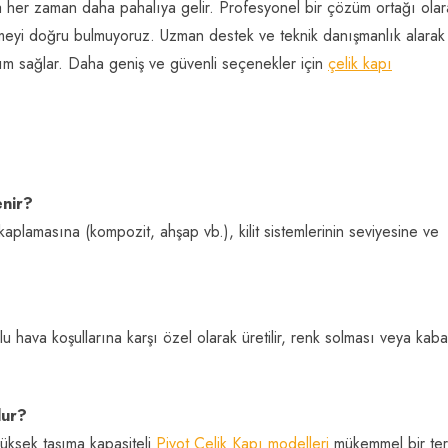
 her zaman daha pahalıya gelir. Profesyonel bir çözüm ortağı olar
rmeyi doğru bulmuyoruz. Uzman destek ve teknik danışmanlık alarak
anım sağlar. Daha geniş ve güvenli seçenekler için
çelik kapı
enir?
y kaplamasına (kompozit, ahşap vb.), kilit sistemlerinin seviyesine ve
lu hava koşullarına karşı özel olarak üretilir, renk solması veya kab
dur?
yüksek taşıma kapasiteli
Pivot Çelik Kapı modelleri
mükemmel bir ter