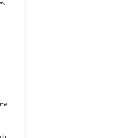
ak,
arma
cih