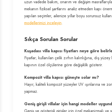
uzun vadede bakım, onarım ve değişim masraflarıyla
mekanın fiziksel şartlarını analiz etmeden kapı öne
yapılan seçimler, ailenize yıllar boyu sorunsuz kull
modellerimizi inceleyin
.
Sıkça Sorulan Sorular
Kuşadası villa kapısı fiyatları neye göre belirl
Fiyatlar; kullanılan çelik zırhın kalınlığına, dış yüze
kapının özel ölçülerine göre değişiklik gösterir.
Kompozit villa kapısı güneşte solar mı?
Hayır, kaliteli kompozit yüzeyler UV ışınlarına ve zor
yapmaz.
Geniş girişli villalar için hangi modeller uygun
Geniş ve gösterişli girişler için özel mekanizmalı ve 