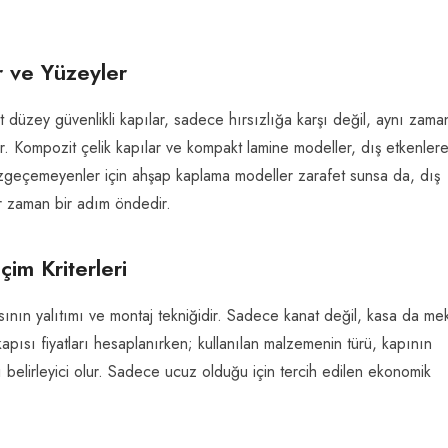
er ve Yüzeyler
st düzey güvenlikli kapılar, sadece hırsızlığa karşı değil, aynı zam
dir. Kompozit çelik kapılar ve kompakt lamine modeller, dış etkenler
 vazgeçemeyenler için ahşap kaplama modeller zarafet sunsa da, dış
 zaman bir adım öndedir.
im Kriterleri
sının yalıtımı ve montaj tekniğidir. Sadece kanat değil, kasa da me
kapısı fiyatları hesaplanırken; kullanılan malzemenin türü, kapının
sı belirleyici olur. Sadece ucuz olduğu için tercih edilen ekonomik