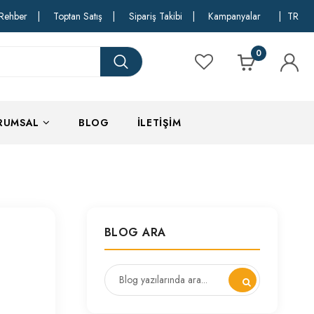
Rehber
|
Toptan Satış
|
Sipariş Takibi
|
Kampanyalar
|
TR
0
RUMSAL
BLOG
İLETIŞIM
BLOG ARA