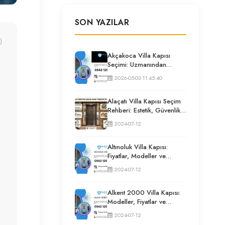
SON YAZILAR
)
Akçakoca Villa Kapısı
Seçimi: Uzmanından
Güvenlik ve İzolasyon
2026-05-03 11:45:40
Rehberi
Alaçatı Villa Kapısı Seçim
Rehberi: Estetik, Güvenlik
ve Püf Noktaları
2024-07-12
Altınoluk Villa Kapısı:
Fiyatlar, Modeller ve
Uzman Seçim Rehberi
2024-07-12
Alkent 2000 Villa Kapısı:
Modeller, Fiyatlar ve
Uzman Seçim Rehberi
2024-07-12