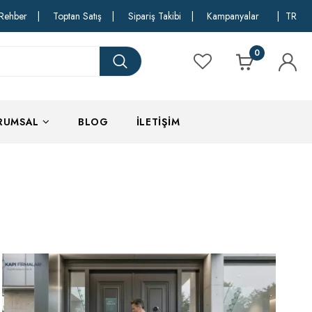
Rehber
|
Toptan Satış
|
Sipariş Takibi
|
Kampanyalar
|
TR
0
RUMSAL
BLOG
İLETIŞIM