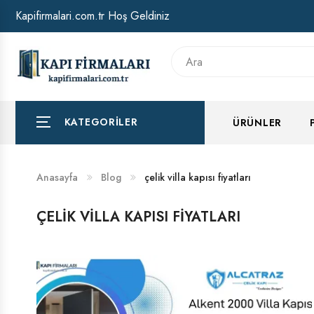
Kapifirmalari.com.tr Hoş Geldiniz
HAKKIMIZDA
BANKA HESAP NUMARALARIMIZ
KATEGORILER
ÜRÜNLER
Anasayfa
Blog
çelik villa kapısı fiyatları
ÇELIK VILLA KAPISI FIYATLARI