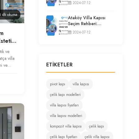
2024-07-12
Seçim Rehberi
 dk okuma
Ataköy Villa Kapısı
Seçim Rehberi:
Modeller, Fiyatlar ve
im
2024-07-12
Uzman Tavsiyeleri
stetik
tik ve
tça villa
ETIKETLER
mi ve
pivot kapı
villa kapısı
çelik kapı modelleri
villa kapısı fiyatları
villa kapısı modelleri
kompozit villa kapısı
çelik kapı
çelik kapı fiyatları
çelik villa kapısı