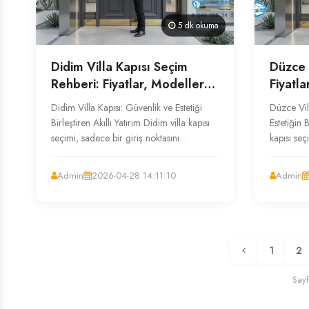
5 dk okuma
Didim Villa Kapısı Seçim
Düzce 
Rehberi: Fiyatlar, Modeller
Fiyatl
ve Uzman Tavsiyeleri
Rehber
Didim Villa Kapısı: Güvenlik ve Estetiği
Düzce Vil
Birleştiren Akıllı Yatırım Didim villa kapısı
Estetiğin
seçimi, sadece bir giriş noktasını
kapısı seç
belirlemekten çok daha fazla...
belirlemek
Admin
2026-04-28 14:11:10
Admin
1
2
Sayf