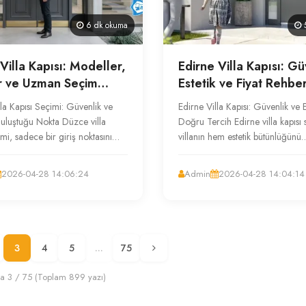
6 dk okuma
5
Villa Kapısı: Modeller,
Edirne Villa Kapısı: Gü
ar ve Uzman Seçim
Estetik ve Fiyat Rehber
i
la Kapısı Seçimi: Güvenlik ve
Edirne Villa Kapısı: Güvenlik ve E
 Buluştuğu Nokta Düzce villa
Doğru Tercih Edirne villa kapısı 
imi, sadece bir giriş noktasını
villanın hem estetik bütünlüğünü
ten çok daha fazlasıd...
tamamlayan hem de güvenliğini..
2026-04-28 14:06:24
Admin
2026-04-28 14:04:14
3
4
5
...
75
a 3 / 75 (Toplam 899 yazı)