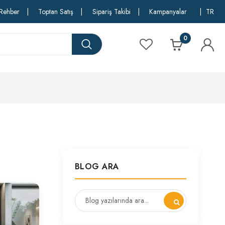
Rehber
|
Toptan Satış
|
Sipariş Takibi
|
Kampanyalar
|
TR
0
BLOG ARA