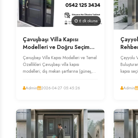
6 dk okuma
Çavuşbaşı Villa Kapısı
Çayyol
Modelleri ve Doğru Seçim
Rehber
Kriterleri
Fiyat 
Çavuşbaşı Villa Kapısı Modelleri ve Temel
Çayyolu Vi
Özellikleri Çavuşbaşı villa kapısı
Buluşturan
modelleri; dış mekan şartlarına (güneş,
kapısı seç
yağmur, nem) yüksek dayanıklılık ...
tamamlaya
Admin
2026-04-27 05:45:26
Admin