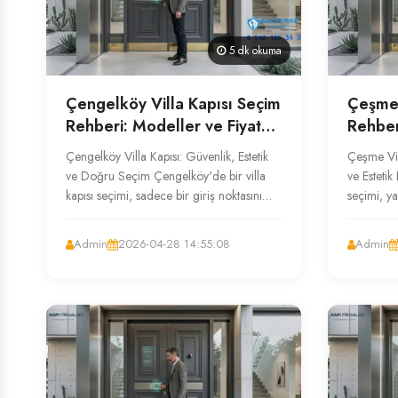
5 dk okuma
Çengelköy Villa Kapısı Seçim
Çeşme 
Rehberi: Modeller ve Fiyat
Rehber
Analizi
Çengelköy Villa Kapısı: Güvenlik, Estetik
Çeşme Vil
ve Doğru Seçim Çengelköy'de bir villa
ve Estetik
kapısı seçimi, sadece bir giriş noktasını
seçimi, ya
belirlemekten çok daha fazla...
aynı zama
Admin
2026-04-28 14:55:08
Admin