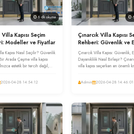
6 dk okuma
6
Villa Kapısı Seçim
Çınarcık Villa Kapısı 
i: Modeller ve Fiyatlar
Rehberi: Güvenlik ve E
la Kapısı Nasıl Seçilir? Güvenlik
Çınarcık Villa Kapısı: Güvenlik, E
 Bir Arada Çeşme villa kapısı
Dayanıklılık Nasıl Birleşir? Çınarc
lnızca estetik bir tercih değil,
villa kapısı seçerken en önemli kr
nda güvenlik ve...
kapının bölgenin neml...
2026-04-28 14:54:12
Admin
2026-04-28 14:46:01