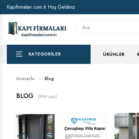
Kapifirmalari.com.tr Hoş Geldiniz
HAKKIMIZDA
BANKA HESAP NUMARALARIMIZ
KATEGORILER
ÜRÜNLER
Anasayfa
Blog
BLOG
(899 yazı)