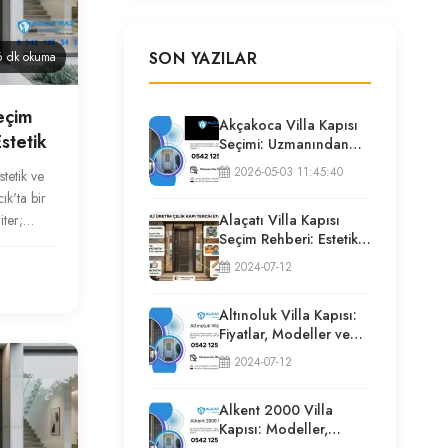
SON YAZILAR
 dk okuma
Seçim
Akçakoca Villa Kapısı
stetik
Seçimi: Uzmanından
Güvenlik ve İzolasyon
2026-05-03 11:45:40
stetik ve
Rehberi
ık'ta bir
Alaçatı Villa Kapısı
iter;
Seçim Rehberi: Estetik,
Güvenlik ve Püf
2024-07-12
Noktaları
Altınoluk Villa Kapısı:
Fiyatlar, Modeller ve
Uzman Seçim Rehberi
2024-07-12
Alkent 2000 Villa
Kapısı: Modeller,
Fiyatlar ve Uzman