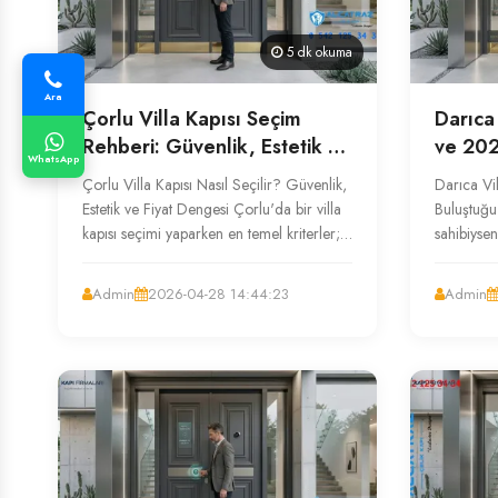
5 dk okuma
Ara
Çorlu Villa Kapısı Seçim
Darıca
Rehberi: Güvenlik, Estetik ve
ve 202
WhatsApp
Fiyatlar
Çorlu Villa Kapısı Nasıl Seçilir? Güvenlik,
Darıca Vil
Estetik ve Fiyat Dengesi Çorlu'da bir villa
Buluştuğu
kapısı seçimi yaparken en temel kriterler;
sahibiysen
kapının üretildiği ...
ailenizi k
Admin
2026-04-28 14:44:23
Admin