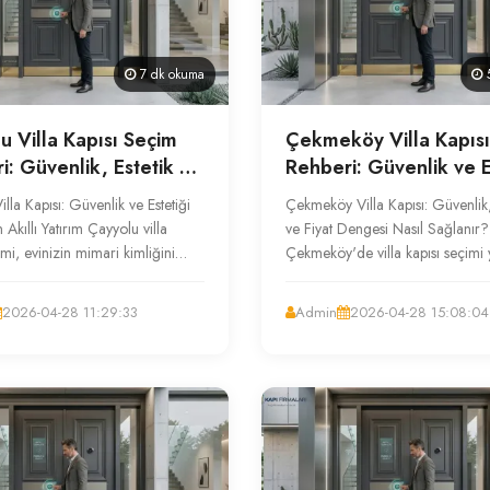
7 dk okuma
5
u Villa Kapısı Seçim
Çekmeköy Villa Kapıs
i: Güvenlik, Estetik ve
Rehberi: Güvenlik ve E
Dengesi
Bir Arada
lla Kapısı: Güvenlik ve Estetiği
Çekmeköy Villa Kapısı: Güvenlik,
 Akıllı Yatırım Çayyolu villa
ve Fiyat Dengesi Nasıl Sağlanır?
imi, evinizin mimari kimliğini
Çekmeköy'de villa kapısı seçimi
n ve güvenliğiniz...
malzeme kalitesi (çelik gövde, k
2026-04-28 11:29:33
Admin
2026-04-28 15:08:04