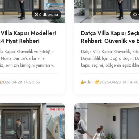
6 dk okuma
4
 Villa Kapısı Modelleri
Datça Villa Kapısı Seç
4 Fiyat Rehberi
Rehberi: Güvenlik ve E
Bir Arada
la Kapısı: Güvenlik ve Estetiğin
Datça Villa Kapısı: Güvenlik, Este
 Nokta Darıca'da bir villa
Dayanıklılık İçin Doğru Seçim Da
iz, evinizin kimliğini yansıtan ve
kapısı seçimi, bölgenin eşsiz ikli
oruyan giriş kap...
mimari dokusu göz önüne alı...
2026-04-28 14:20:58
Admin
2026-04-28 14:14:40