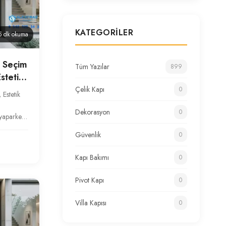
KATEGORILER
 dk okuma
ı Seçim
Tüm Yazılar
899
stetik
Çelik Kapı
0
 Estetik
Dekorasyon
0
 yaparken;
om...
Güvenlik
0
Kapı Bakımı
0
Pivot Kapı
0
Villa Kapısı
0