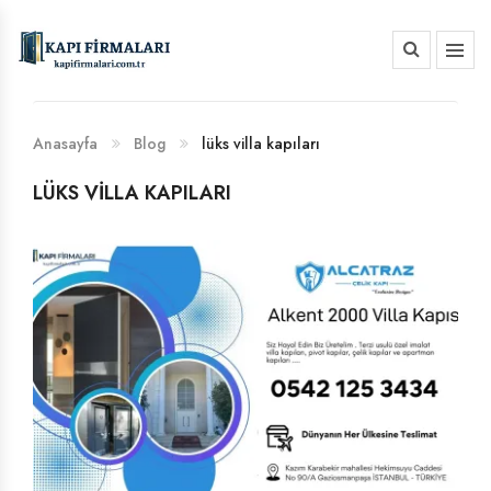
HAKKIMIZDA
BANKA HESAP NUMARALARIMIZ
Anasayfa
Blog
lüks villa kapıları
LÜKS VILLA KAPILARI