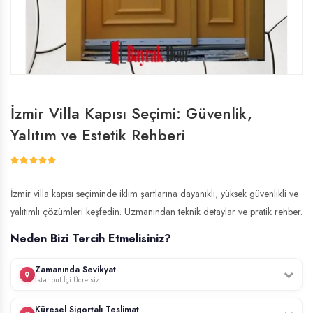
İzmir Villa Kapısı Seçimi: Güvenlik,
Yalıtım ve Estetik Rehberi
İzmir villa kapısı seçiminde iklim şartlarına dayanıklı, yüksek güvenlikli ve
yalıtımlı çözümleri keşfedin. Uzmanından teknik detaylar ve pratik rehber.
Neden Bizi Tercih Etmelisiniz?
Zamanında Sevikyat
İstanbul İçi Ücretsiz
Profesyonel ekibimiz, İstanbul genelinde ücretsiz keşif hizmeti sunar.
Küresel Sigortalı Teslimat
Kapınızın ölçülerini yerinde alır, uzman montaj ekibimiz tarafından