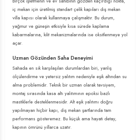
Birçok işletmenin ve ev sahibinin gözden kaçırdığı nokta,
iç mekan için üretilmiş standart çelik kapıları dış mekan
villa kapısı olarak kullanmaya çalışmaktır. Bu durum,
yağmur ve güneşin etkisiyle kısa sürede kaplama
kabarmalarına, kilit mekanizmalarında ise oksitlenmeye yol
açar.
Uzman Gözünden Saha Deneyimi
Sahada en sık karşılaşılan durumlardan biri, yanlış
ölçülendirme ve yetersiz yalıtım nedeniyle eşik altından su
alma problemidir. Teknik bir uzman olarak tavsiyem,
montaj sırasında kasa altı yalıtımının epoksi bazlı
mastiklerle desteklenmesidir. Alt eşik yalıtımı doğru
yapılmayan hiçbir kapı, dış mekan şartlarında tam
performans gösteremez. Bu küçük ama hayati detay,
kapının ömrünü yıllarca uzatır.