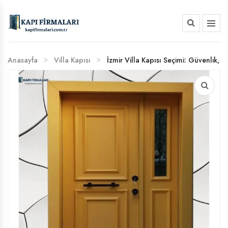
HAKKIMIZDA
Anasayfa
Villa Kapısı
İzmir Villa Kapısı Seçimi: Güvenlik,
BANKA HESAP NUMARALARIMIZ
Yalıtım ve Estetik Rehberi