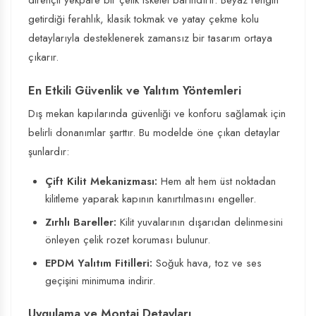
dirençli yekpare bir çelik iskelet barındırır. Beyaz rengin
getirdiği ferahlık, klasik tokmak ve yatay çekme kolu
detaylarıyla desteklenerek zamansız bir tasarım ortaya
çıkarır.
En Etkili Güvenlik ve Yalıtım Yöntemleri
Dış mekan kapılarında güvenliği ve konforu sağlamak için
belirli donanımlar şarttır. Bu modelde öne çıkan detaylar
şunlardır:
Çift Kilit Mekanizması:
Hem alt hem üst noktadan
kilitleme yaparak kapının kanırtılmasını engeller.
Zırhlı Bareller:
Kilit yuvalarının dışarıdan delinmesini
önleyen çelik rozet koruması bulunur.
EPDM Yalıtım Fitilleri:
Soğuk hava, toz ve ses
geçişini minimuma indirir.
Uygulama ve Montaj Detayları