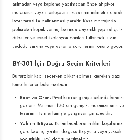
atılmadan veya kaplama yapılmadan önce alt pivot
motorunun veya menteşesinin yuvasının milimetrik olarak
lazer terazi ile belirlenmesi gerekir. Kasa montajında
poliüretan köpük yerine, basınca dayanıklı yapısal çelik
dübeller ve esnek izolasyon bantları kullanmak, uzun
vadede sarkma veya esneme sorunlarının önüne geçer.
BY-301 İçin Doğru Seçim Kriterleri
Bu tarz bir kapı seçerken dikkat edilmesi gereken bazı
temel kriterler bulunmaktadır:
Ebat ve Oran:
Pivot kapılar geniş alanlarda kendini
gösterir. Minimum 120 cm genişlik, mekanizmanın ve
tasarımın tam anlamıyla çalışması için idealdir.
Yalıtım İhtiyacı:
Kullanılacak alanın iklim koşullarına
göre kapı içi yalıtım dolgusu (taş yünü veya yüksek
yoğunluklu EPS) doğru seçilmelidir.