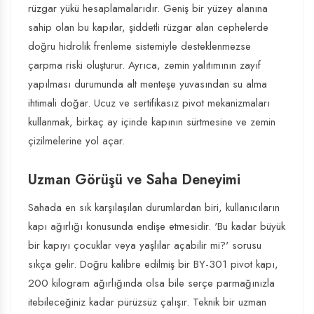
rüzgar yükü hesaplamalarıdır. Geniş bir yüzey alanına
sahip olan bu kapılar, şiddetli rüzgar alan cephelerde
doğru hidrolik frenleme sistemiyle desteklenmezse
çarpma riski oluşturur. Ayrıca, zemin yalıtımının zayıf
yapılması durumunda alt menteşe yuvasından su alma
ihtimali doğar. Ucuz ve sertifikasız pivot mekanizmaları
kullanmak, birkaç ay içinde kapının sürtmesine ve zemin
çizilmelerine yol açar.
Uzman Görüşü ve Saha Deneyimi
Sahada en sık karşılaşılan durumlardan biri, kullanıcıların
kapı ağırlığı konusunda endişe etmesidir. 'Bu kadar büyük
bir kapıyı çocuklar veya yaşlılar açabilir mi?' sorusu
sıkça gelir. Doğru kalibre edilmiş bir BY-301 pivot kapı,
200 kilogram ağırlığında olsa bile serçe parmağınızla
itebileceğiniz kadar pürüzsüz çalışır. Teknik bir uzman