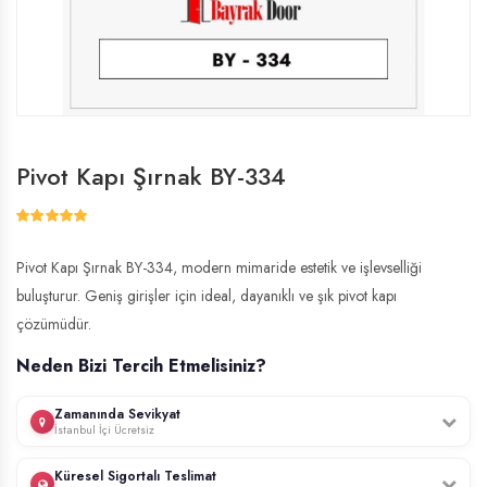
Pivot Kapı Şırnak BY-334
Pivot Kapı Şırnak BY-334, modern mimaride estetik ve işlevselliği
buluşturur. Geniş girişler için ideal, dayanıklı ve şık pivot kapı
çözümüdür.
Neden Bizi Tercih Etmelisiniz?
Zamanında Sevikyat
İstanbul İçi Ücretsiz
Profesyonel ekibimiz, İstanbul genelinde ücretsiz keşif hizmeti sunar.
Küresel Sigortalı Teslimat
Kapınızın ölçülerini yerinde alır, uzman montaj ekibimiz tarafından