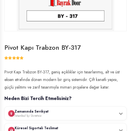
Pivot Kapı Trabzon BY-317
Pivot Kapı Trabzon BY-317, geniş açıklıklar için tasarlanmış, alt ve üst
eksen etrafında dönen modern bir giriş sistemidir. Çift kanatlı yapısı,
güçlü yalıtımı ve zarif tasarımıyla mimari projelere değer katar.
Neden Bizi Tercih Etmelisiniz?
Zamanında Sevikyat
İstanbul İçi Ücretsiz
Profesyonel ekibimiz, İstanbul genelinde ücretsiz keşif hizmeti sunar.
Küresel Sigortalı Teslimat
Kapınızın ölçülerini yerinde alır, uzman montaj ekibimiz tarafından