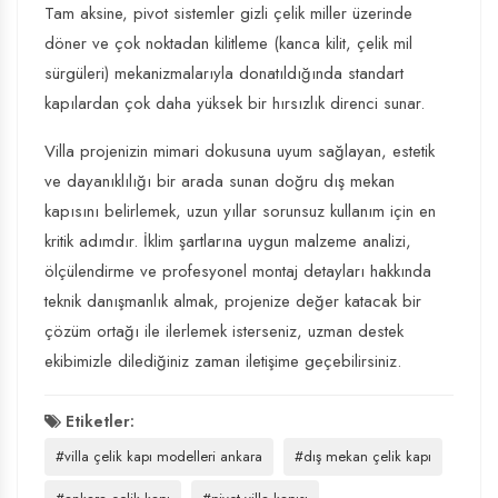
Tam aksine, pivot sistemler gizli çelik miller üzerinde
döner ve çok noktadan kilitleme (kanca kilit, çelik mil
sürgüleri) mekanizmalarıyla donatıldığında standart
kapılardan çok daha yüksek bir hırsızlık direnci sunar.
Villa projenizin mimari dokusuna uyum sağlayan, estetik
ve dayanıklılığı bir arada sunan doğru dış mekan
kapısını belirlemek, uzun yıllar sorunsuz kullanım için en
kritik adımdır. İklim şartlarına uygun malzeme analizi,
ölçülendirme ve profesyonel montaj detayları hakkında
teknik danışmanlık almak, projenize değer katacak bir
çözüm ortağı ile ilerlemek isterseniz, uzman destek
ekibimizle dilediğiniz zaman iletişime geçebilirsiniz.
Etiketler:
#villa çelik kapı modelleri ankara
#dış mekan çelik kapı