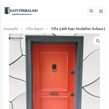
HAKKIMIZDA
Anasayfa
Villa Kapısı
Villa Çelik Kapı Modelleri Ankara |
BANKA HESAP NUMARALARIMIZ
Dış Mekan Uzman Rehberi