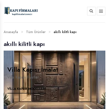
HAKKIMIZDA
BANKA HESAP NUMARALARIMIZ
Anasayfa
Tüm Ürünler
akıllı kilitli kapı
akıllı kilitli kapı
Villa Kapısı İmalat
Villa Kapısı Fiyatları
VILLA KAPISI MODELLERI