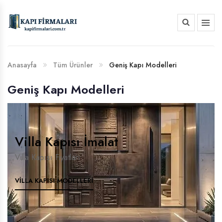
HAKKIMIZDA
BANKA HESAP NUMARALARIMIZ
Anasayfa
Tüm Ürünler
Geniş Kapı Modelleri
Geniş Kapı Modelleri
Villa Kapısı İmalat
Villa Kapısı Fiyatları
VILLA KAPISI MODELLERI