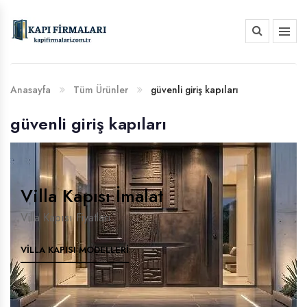
HAKKIMIZDA
BANKA HESAP NUMARALARIMIZ
Anasayfa
Tüm Ürünler
güvenli giriş kapıları
güvenli giriş kapıları
Villa Kapısı İmalat
Villa Kapısı Fiyatları
VILLA KAPISI MODELLERI