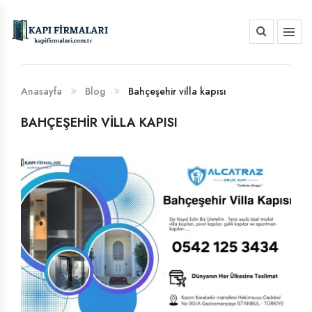
HAKKIMIZDA
BANKA HESAP NUMARALARIMIZ
Anasayfa
Blog
Bahçeşehir villa kapısı
BAHÇEŞEHIR VILLA KAPISI