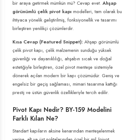
bir araya getirmek mümkün mü? Cevap evet.
Ahşap
görünümlü çelik pivot kapı
modelleri, tam olarak bu
ihtiyaca yönelik geliştirilmiş, fonksiyonellik ve tasarımı
birleştiren yenilikçi çözümlerdir.
Kısa Cevap (Featured Snippet):
Ahşap görünümlü
çelik pivot kapı, çelik malzemenin sunduğu yüksek
güvenliği ve dayanıklılığı, ahşabın sıcak ve doğal
estetiğiyle birleştiren, özel pivot menteşe sistemiyle
dönerek açılan modern bir kapı çözümüdür. Geniş ve
engelsiz bir geçiş sağlaması, mimari tasarıma kattığı
prestij ve üstün güvenlik özellikleriyle tercih edilir.
Pivot Kapı Nedir? BY-159 Modelini
Farklı Kılan Ne?
Standart kapıların aksine kenarından menteşelenmek
yerine, alt ve üst noktalarından özel bir mil (pivot