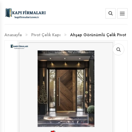
HAKKIMIZDA
Anasayfa
Pivot Çelik Kapı
Ahşap Görünümlü Çelik Pivot
BANKA HESAP NUMARALARIMIZ
Kapı: Modern Mimari İçin Estetik ve Güvenlik Rehberi