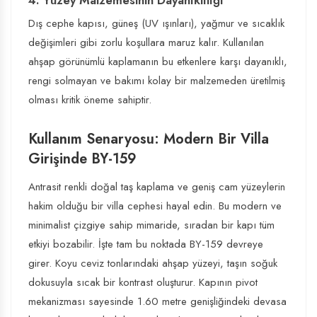
4. Yüzey Malzemesinin Dayanıklılığı
Dış cephe kapısı, güneş (UV ışınları), yağmur ve sıcaklık
değişimleri gibi zorlu koşullara maruz kalır. Kullanılan
ahşap görünümlü kaplamanın bu etkenlere karşı dayanıklı,
rengi solmayan ve bakımı kolay bir malzemeden üretilmiş
olması kritik öneme sahiptir.
Kullanım Senaryosu: Modern Bir Villa
Girişinde BY-159
Antrasit renkli doğal taş kaplama ve geniş cam yüzeylerin
hakim olduğu bir villa cephesi hayal edin. Bu modern ve
minimalist çizgiye sahip mimaride, sıradan bir kapı tüm
etkiyi bozabilir. İşte tam bu noktada BY-159 devreye
girer. Koyu ceviz tonlarındaki ahşap yüzeyi, taşın soğuk
dokusuyla sıcak bir kontrast oluşturur. Kapının pivot
mekanizması sayesinde 1.60 metre genişliğindeki devasa