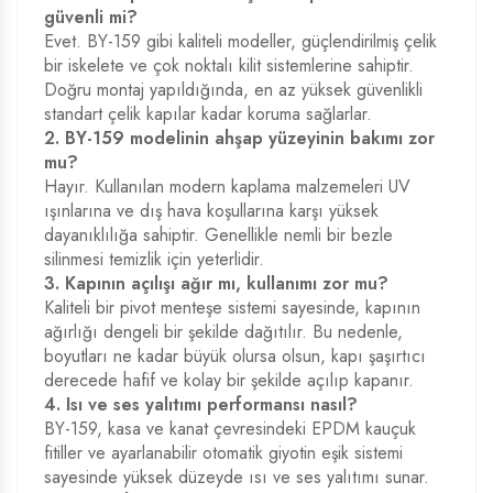
güvenli mi?
Evet. BY-159 gibi kaliteli modeller, güçlendirilmiş çelik
bir iskelete ve çok noktalı kilit sistemlerine sahiptir.
Doğru montaj yapıldığında, en az yüksek güvenlikli
standart çelik kapılar kadar koruma sağlarlar.
2. BY-159 modelinin ahşap yüzeyinin bakımı zor
mu?
Hayır. Kullanılan modern kaplama malzemeleri UV
ışınlarına ve dış hava koşullarına karşı yüksek
dayanıklılığa sahiptir. Genellikle nemli bir bezle
silinmesi temizlik için yeterlidir.
3. Kapının açılışı ağır mı, kullanımı zor mu?
Kaliteli bir pivot menteşe sistemi sayesinde, kapının
ağırlığı dengeli bir şekilde dağıtılır. Bu nedenle,
boyutları ne kadar büyük olursa olsun, kapı şaşırtıcı
derecede hafif ve kolay bir şekilde açılıp kapanır.
4. Isı ve ses yalıtımı performansı nasıl?
BY-159, kasa ve kanat çevresindeki EPDM kauçuk
fitiller ve ayarlanabilir otomatik giyotin eşik sistemi
sayesinde yüksek düzeyde ısı ve ses yalıtımı sunar.