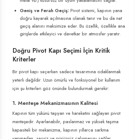
metal vb.) kusursuz bir uyum yakalamasını sağlar.
Geniş ve Ferah Geçiş:
Pivot sistemi, kapının yana
doğru kayarak açılmasına olanak tanır ve bu da net
geçiş alanını maksimize eder. Bu özellik, özellikle ana
girişlerde etkileyici ve davetkar bir atmosfer yaratır.
Doğru Pivot Kapı Seçimi İçin Kritik
Kriterler
Bir pivot kapı seçerken sadece tasarımına odaklanmak
yeterli değildir. Uzun ömürlü ve fonksiyonel bir kullanım
için şu kriterleri göz önünde bulundurmak gerekir:
1. Menteşe Mekanizmasının Kalitesi
Kapının tüm yükünü taşıyan ve hareketini sağlayan pivot
menteşedir. Ayarlanabilir, paslanmaz ve yüksek taşıma
kapasiteli bir mekanizma, kapının yıllarca sarkma
yapmadan, sessiz ve pürüzsüz çalışmasını sağlar.