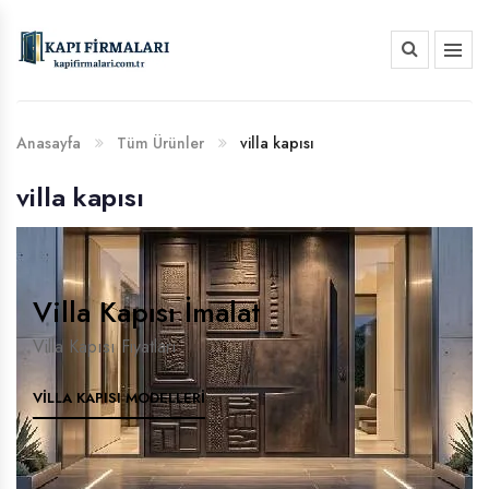
HAKKIMIZDA
BANKA HESAP NUMARALARIMIZ
Anasayfa
Tüm Ürünler
villa kapısı
villa kapısı
Villa Kapısı İmalat
Villa Kapısı Fiyatları
VILLA KAPISI MODELLERI