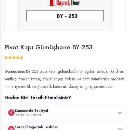
Pivot Kapı Gümüşhane BY-253
Gümüşhane BY-253 pivot kapı, geleneksel menteşeleri ortadan kaldıran
yenilikçi mekanizması, doğal ahşap dokusu ve cam detaylarıyla modern
mimariye estetik ve işlevsellik katan üst düzey bir giriş çözümüdür.
Neden Bizi Tercih Etmelisiniz?
Zamanında Sevikyat
İstanbul İçi Ücretsiz
Profesyonel ekibimiz, İstanbul genelinde ücretsiz keşif hizmeti sunar.
Küresel Sigortalı Teslimat
Kapınızın ölçülerini yerinde alır, uzman montaj ekibimiz tarafından