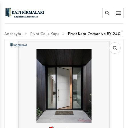
HAKKIMIZDA
Anasayfa
Pivot Çelik Kapı
Pivot Kapı Osmaniye BY-240 |
BANKA HESAP NUMARALARIMIZ
Modern ve Dayanıklı Giriş Çözümleri