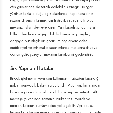
değil, aynı zamanda geniş lobi alanlarında veya prestijli
ofis girişlerinde de tercih edilebilir. Örneğin, rüzgar
yükünün fazla olduğu açık alanlarda, kapı kanadının
rüzgar direncini kırmak için hidrolik yavaşlatıcılı pivot
mekanizmaları devreye girer. Yarı kapalı sundurma altı
kullanımlarda ise ahşap dokulu kompozit yüzeyler,
doğayla bütünleşik bir görünüm sağlarken; daha
endüstriyel ve minimalist tasarımlarda mat antrasit veya
corten çelik yüzeyler mekanın karakterini güçlendirir.
Sık Yapılan Hatalar
Birçok işletmenin veya son kullanıcının gözden kaçırdığı
nokta, periyodik bakım süreçleridir. Pivot kapılar standart
kapılara göre daha teknolojik bir altyapıya sahiptir. Alt
menteşe yuvasında zamanla biriken toz, toprak ve
tortular, kapının sürtünmesine yol açabilir. Ayrıca, su
tahliye kanallarının montaj sırasında tıkanması veya yanlış