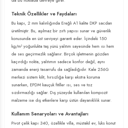
da bu noktada devreye girer.
Teknik Özellikler ve Faydaları
Bu kapı, 2 mm kalınlığında Ereğli A1 kalite DKP sacdan
üretilmiştir. Bu, aşılmaz bir zırh yapısı sunar ve güvenlik
konusunda en üst seviyeyi garanti eder. İçindeki 150
kg/m³ yoğunlukta taş yünü yalıtım sayesinde hem ısı hem
de ses geçirmezlik sağlanır. Birçok işletmenin gözden
kaçırdığı nokta, yalıtımın sadece konfor değil, aynı
zamanda enerji tasarrufu da sağladığıdır. Kale 256G
merkezi sistem kilit, hırsızlığa karşı ekstra koruma
sunarken, EPDM kauçuk fitiller ısı, ses ve toz
sızdırmazlığı sağlar. Dış yüzeyde kullanılan kompozit
malzeme ise dış etkenlere karşı üstün dayanıklılık sunar.
Kullanım Senaryoları ve Avantajları
Pivot çelik kapı 340, özellikle villa, müstakil ev, lüks konut