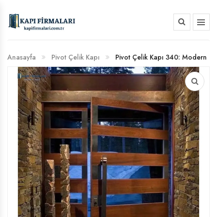
HAKKIMIZDA
Anasayfa
Pivot Çelik Kapı
Pivot Çelik Kapı 340: Modern
BANKA HESAP NUMARALARIMIZ
Güvenlik ve Estetik