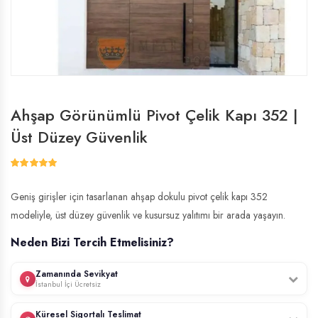
Ahşap Görünümlü Pivot Çelik Kapı 352 |
Üst Düzey Güvenlik
Geniş girişler için tasarlanan ahşap dokulu pivot çelik kapı 352
modeliyle, üst düzey güvenlik ve kusursuz yalıtımı bir arada yaşayın.
Neden Bizi Tercih Etmelisiniz?
Zamanında Sevikyat
İstanbul İçi Ücretsiz
Profesyonel ekibimiz, İstanbul genelinde ücretsiz keşif hizmeti sunar.
Küresel Sigortalı Teslimat
Kapınızın ölçülerini yerinde alır, uzman montaj ekibimiz tarafından