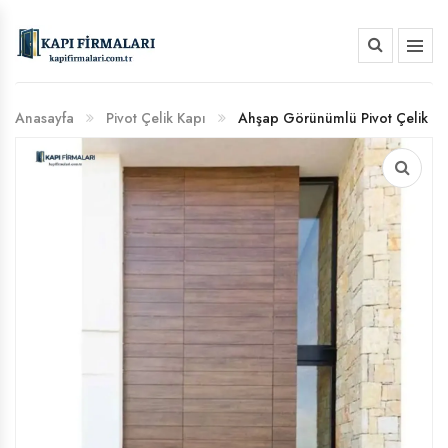
HAKKIMIZDA
Anasayfa
Pivot Çelik Kapı
Ahşap Görünümlü Pivot Çelik
BANKA HESAP NUMARALARIMIZ
Kapı 352 | Üst Düzey Güvenlik