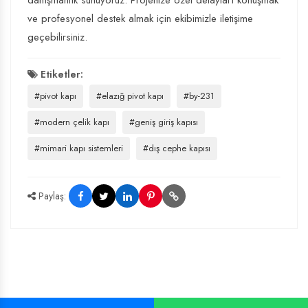
danışmanlık sunuyoruz. Projenize özel detayları konuşmak
ve profesyonel destek almak için ekibimizle iletişime
geçebilirsiniz.
Etiketler:
#pivot kapı
#elazığ pivot kapı
#by-231
#modern çelik kapı
#geniş giriş kapısı
#mimari kapı sistemleri
#dış cephe kapısı
Paylaş: