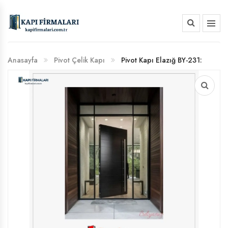
HAKKIMIZDA
Anasayfa
Pivot Çelik Kapı
Pivot Kapı Elazığ BY-231:
BANKA HESAP NUMARALARIMIZ
Geniş Girişler İçin Mimari Çözümler